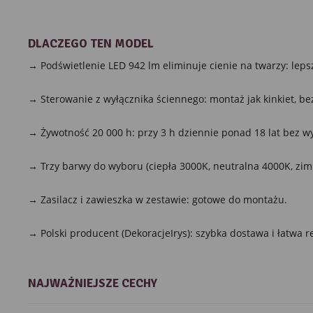
DLACZEGO TEN MODEL
→ Podświetlenie LED 942 lm eliminuje cienie na twarzy: lepsz
→ Sterowanie z wyłącznika ściennego: montaż jak kinkiet, bez
→ Żywotność 20 000 h: przy 3 h dziennie ponad 18 lat bez w
→ Trzy barwy do wyboru (ciepła 3000K, neutralna 4000K, zim
→ Zasilacz i zawieszka w zestawie: gotowe do montażu.
→ Polski producent (DekoracjeIrys): szybka dostawa i łatwa r
NAJWAŻNIEJSZE CECHY