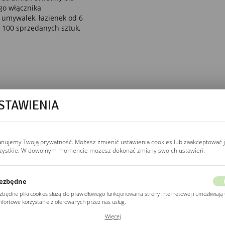
go włącznika
umywalek, łazienek od 6
 100 sprzedanych sztuk,
STAWIENIA
BARWA ŚWIATŁA
3000K / 4000K / 6500K
3000K.
ciepła, żółtawa.
Salon, sypialnia, strefa
relaksu.
anujemy Twoją prywatność. Możesz zmienić ustawienia cookies lub zaakceptować 
zystkie. W dowolnym momencie możesz dokonać zmiany swoich ustawień.
4000K.
neutralna, dzienna.
Łazienka, garderoba —
najlepsza do pielęgnacji.
ezbędne
6500K.
zimna,
kontrastowa. Gabinet
zbędne pliki cookies służą do prawidłowego funkcjonowania strony internetowej i umożliwiają 
kosmetyczny, salon
fortowe korzystanie z oferowanych przez nas usług.
fryzjerski.
ki cookies odpowiadają na podejmowane przez Ciebie działania w celu m.in. dostosowania
Więcej
ich ustawień preferencji prywatności, logowania czy wypełniania formularzy. Dzięki plikom