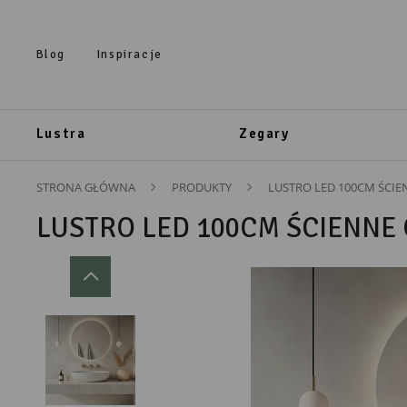
Przejdź do treści.
Przejdź do menu.
Przejdź do wyszukiwarki.
Blog
Inspiracje
Lustra
Zegary
STRONA GŁÓWNA
PRODUKTY
LUSTRO LED 100CM ŚCIE
LUSTRO LED 100CM ŚCIENNE