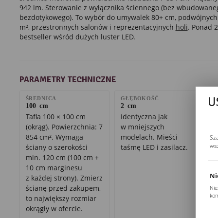
942 lm. Sterowanie z wyłącznika ściennego (bez wbudowane
bezdotykowego). To wybór do umywalek 80+ cm, podwójnych 
m², przestronnych salonów i reprezentacyjnych
holi
. Ponad 2
bestseller wśród dużych luster LED.
PARAMETRY TECHNICZNE
U
ŚREDNICA
GŁĘBOKOŚĆ
100 cm
2 cm
Tafla 100 × 100 cm
Identyczna jak
(okrąg). Powierzchnia: 7
w mniejszych
854 cm². Wymaga
modelach. Mieści
Sz
ws
ściany o szerokości
taśmę LED i zasilacz.
min. 120 cm (100 cm +
10 cm marginesu
Ni
z każdej strony). Zmierz
ścianę przed zakupem,
Nie
kom
to największy rozmiar
Pli
okrągły w ofercie.
Two