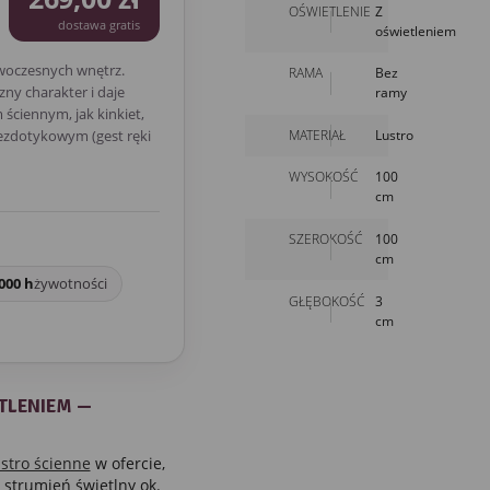
OŚWIETLENIE
Z
dostawa gratis
oświetleniem
woczesnych wnętrz.
RAMA
Bez
ny charakter i daje
ramy
ściennym, jak kinkiet,
MATERIAŁ
Lustro
bezdotykowym (gest ręki
WYSOKOŚĆ
100
cm
SZEROKOŚĆ
100
cm
000 h
żywotności
GŁĘBOKOŚĆ
3
cm
TLENIEM —
ustro ścienne
w ofercie,
 strumień świetlny ok.