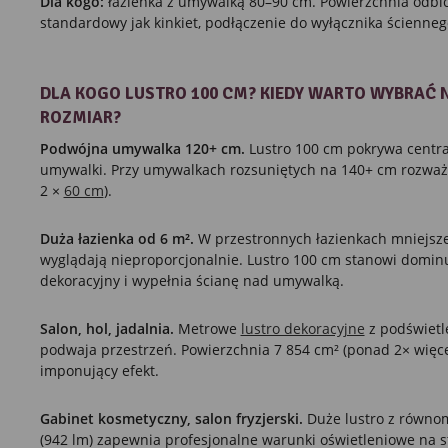
Dla kogo:
łazienka z umywalką 80–90 cm. Powierzchnia odbi
standardowy jak kinkiet, podłączenie do wyłącznika ścienneg
DLA KOGO LUSTRO 100 CM? KIEDY WARTO WYBRAĆ 
ROZMIAR?
Podwójna umywalka 120+ cm.
Lustro 100 cm pokrywa centra
umywalki. Przy umywalkach rozsuniętych na 140+ cm rozważ 
2 ×
60 cm
).
Duża łazienka od 6 m².
W przestronnych łazienkach mniejsze
wyglądają nieproporcjonalnie. Lustro 100 cm stanowi domin
dekoracyjny i wypełnia ścianę nad umywalką.
Salon, hol, jadalnia.
Metrowe
lustro dekoracyjne
z podświetl
podwaja przestrzeń. Powierzchnia 7 854 cm² (ponad 2× więc
imponujący efekt.
Gabinet kosmetyczny, salon fryzjerski.
Duże lustro z równo
(942 lm) zapewnia profesjonalne warunki oświetleniowe na 