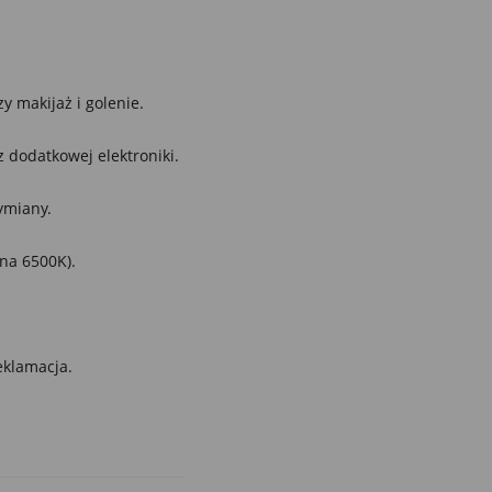
y makijaż i golenie.
 dodatkowej elektroniki.
ymiany.
na 6500K).
eklamacja.