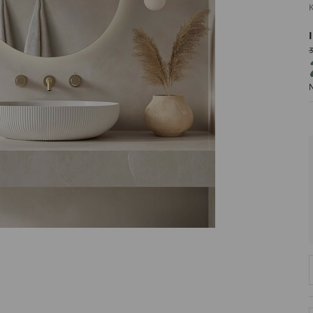
K
3
PRODUCENT
N
DekoracjeIrys
DekoracjeIrys.pl Paweł Ćwik
726689468
biuro@dekoracjeirys.pl
Ul. Leśna 13
88-320
Łąkie
Polska