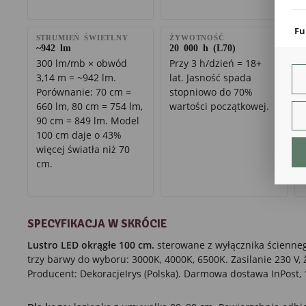
coo
Fu
STRUMIEŃ ŚWIETLNY
ŻYWOTNOŚĆ
Teg
~942 lm
20 000 h (L70)
ust
300 lm/mb × obwód
Przy 3 h/dzień = 18+
Dzi
3,14 m = ~942 lm.
lat. Jasność spada
str
Porównanie: 70 cm =
stopniowo do 70%
fun
660 lm, 80 cm = 754 lm,
wartości początkowej.
90 cm = 849 lm. Model
An
100 cm daje o 43%
Ana
więcej światła niż 70
Coo
int
cm.
nam
uży
zgo
R
Dzi
SPECYFIKACJA W SKRÓCIE
str
Pro
Lustro LED okrągłe 100 cm.
sterowane z wyłącznika ścienneg
Two
trzy barwy do wyboru: 3000K, 4000K, 6500K. Zasilanie 230 V,
pro
Producent: DekoracjeIrys (Polska). Darmowa dostawa InPost, 
par
pre