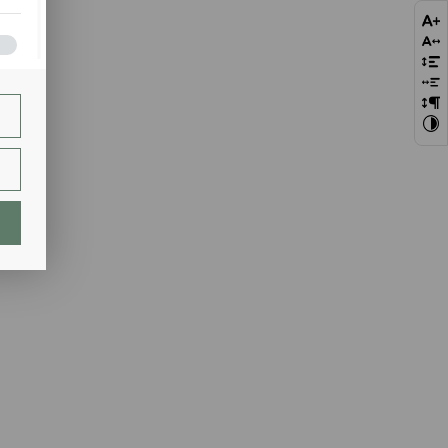
bie
szej
ie.
lają
ch.