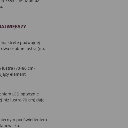
cia 7853 cm². Montaż
o.
NAJWIĘKSZY
lną strefę podwójnej
dwa osobne lustra (np.
 lustra (70–80 cm)
ujący element
eniem LED optycznie
ej niż
lustro 70 cm
) daje
miernym podświetleniem
stanowisku.