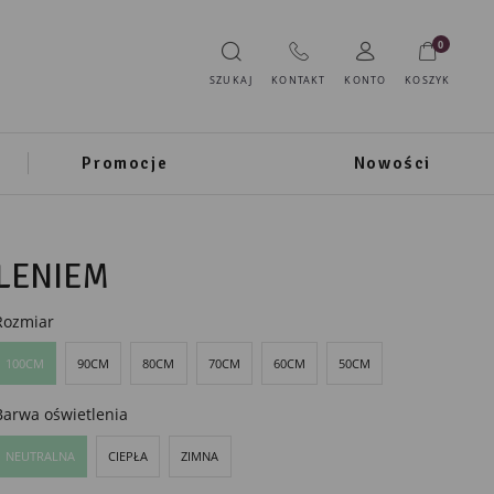
0
SZUKAJ
KONTAKT
KONTO
KOSZYK
Promocje
Nowości
LENIEM
Rozmiar
100CM
90CM
80CM
70CM
60CM
50CM
Barwa oświetlenia
NEUTRALNA
CIEPŁA
ZIMNA