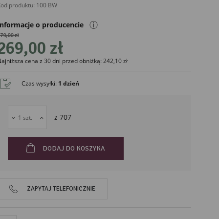
od produktu:
100 BW
ⓘ
Informacje o producencie
79,00 zł
269,00 zł
ajniższa cena z 30 dni przed obniżką: 242,10 zł
liński
Czas wysyłki
:
1 dzień
z
707
DODAJ DO KOSZYKA
ZAPYTAJ TELEFONICZNIE