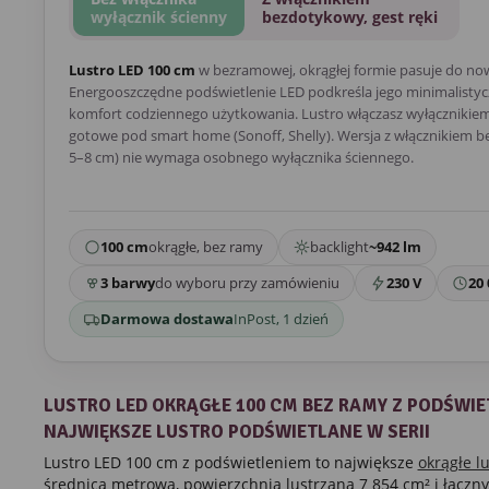
wyłącznik ścienny
bezdotykowy, gest ręki
Lustro LED 100 cm
w bezramowej, okrągłej formie pasuje do no
Energooszczędne podświetlenie LED podkreśla jego minimalistycz
komfort codziennego użytkowania. Lustro włączasz wyłącznikiem 
gotowe pod smart home (Sonoff, Shelly). Wersja z włącznikiem 
5–8 cm) nie wymaga osobnego wyłącznika ściennego.
100 cm
okrągłe, bez ramy
backlight
~942 lm
3 barwy
do wyboru przy zamówieniu
230 V
20 
Darmowa dostawa
InPost, 1 dzień
LUSTRO LED OKRĄGŁE 100 CM BEZ RAMY Z PODŚWIE
NAJWIĘKSZE LUSTRO PODŚWIETLANE W SERII
Lustro LED 100 cm z podświetleniem to największe
okrągłe l
średnica metrowa, powierzchnia lustrzana 7 854 cm² i łączny