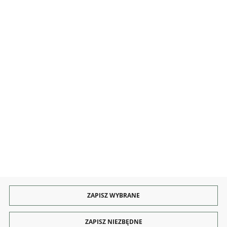
INFORMACJE
OBSŁUGA
KONTAKT I OBSŁUGA
Rozpocznij zwrot produktu:
ODSTĄP OD UMOWY TUTAJ
PŁATNOŚCI
DOSTAWA
ZAPISZ WYBRANE
ZAPISZ NIEZBĘDNE