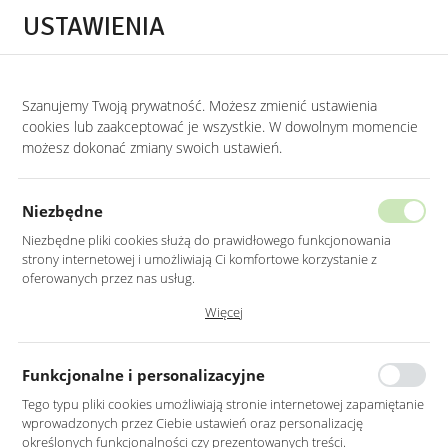
Przejdź do treści.
Przejdź do menu.
Przejdź do wyszukiwarki.
USTAWIENIA
0
STRONA GŁÓWNA
MEBLE
STOLIKI I ŁAWY
ŁAWY W STYLU BOHO
Szanujemy Twoją prywatność. Możesz zmienić ustawienia
cookies lub zaakceptować je wszystkie. W dowolnym momencie
Ławy w stylu Boho
możesz dokonać zmiany swoich ustawień.
KATEGORIE
SORTUJ
Niezbędne
Niezbędne pliki cookies służą do prawidłowego funkcjonowania
strony internetowej i umożliwiają Ci komfortowe korzystanie z
oferowanych przez nas usług.
Pliki cookies odpowiadają na podejmowane przez Ciebie działania w
Więcej
celu m.in. dostosowania Twoich ustawień preferencji prywatności,
logowania czy wypełniania formularzy. Dzięki plikom cookies strona, z
której korzystasz, może działać bez zakłóceń.
Funkcjonalne i personalizacyjne
Tego typu pliki cookies umożliwiają stronie internetowej zapamiętanie
wprowadzonych przez Ciebie ustawień oraz personalizację
STOLIK NA CZARNYM
STOLIK NA METALOWYM
określonych funkcjonalności czy prezentowanych treści.
METALOWYM STELAŻU
CZARNYM STELAŻU