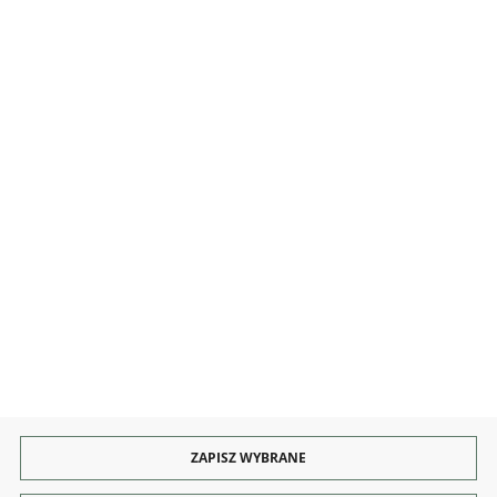
MOJE KONTO
INFORMACJE
OBSŁUGA
KONTAKT I OBSŁUGA
Rozpocznij zwrot produktu:
ODSTĄP OD UMOWY TUTAJ
PŁATNOŚCI
DOSTAWA
ZAPISZ WYBRANE