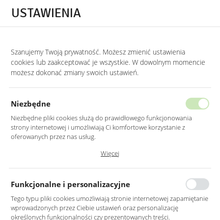
Przejdź do treści.
Przejdź do menu.
Przejdź do wyszukiwarki.
USTAWIENIA
0
STRONA GŁÓWNA
DODATKI
Szanujemy Twoją prywatność. Możesz zmienić ustawienia
cookies lub zaakceptować je wszystkie. W dowolnym momencie
Dodatki
możesz dokonać zmiany swoich ustawień.
KATEGORIE
SORTUJ
Niezbędne
Niezbędne pliki cookies służą do prawidłowego funkcjonowania
strony internetowej i umożliwiają Ci komfortowe korzystanie z
oferowanych przez nas usług.
Pliki cookies odpowiadają na podejmowane przez Ciebie działania w
Więcej
celu m.in. dostosowania Twoich ustawień preferencji prywatności,
logowania czy wypełniania formularzy. Dzięki plikom cookies strona, z
której korzystasz, może działać bez zakłóceń.
Funkcjonalne i personalizacyjne
Tego typu pliki cookies umożliwiają stronie internetowej zapamiętanie
wprowadzonych przez Ciebie ustawień oraz personalizację
LAMPA METALOWA
DONICZKI METALOWE W
określonych funkcjonalności czy prezentowanych treści.
WISZĄCA W KOLORZE
KOLORZE CZARNYM NA