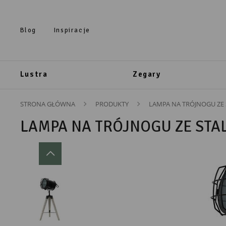
Przejdź do treści.
Przejdź do menu.
Przejdź do wyszukiwarki.
Blog
Inspiracje
Lustra
Zegary
STRONA GŁÓWNA
PRODUKTY
LAMPA NA TRÓJNOGU ZE
LAMPA NA TRÓJNOGU ZE ST