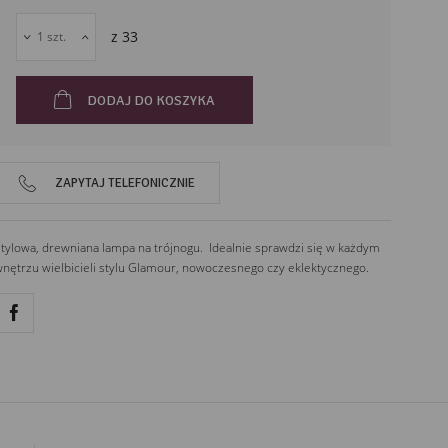
43-211
Piasek
z
33
Polska
DODAJ DO KOSZYKA
ZAPYTAJ TELEFONICZNIE
tylowa, drewniana lampa na trójnogu. Idealnie sprawdzi się w każdym
nętrzu wielbicieli stylu Glamour, nowoczesnego czy eklektycznego.