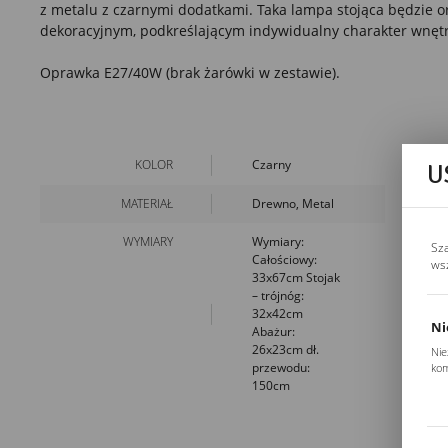
z metalu z czarnymi dodatkami. Taka lampa stojąca będzie
dekoracyjnym, podkreślającym indywidualny charakter wnętr
Oprawka E27/40W (brak żarówki w zestawie).
KOLOR
Czarny
U
MATERIAŁ
Drewno, Metal
WYMIARY
Wymiary:
Sz
Całościowy:
ws
33x67cm Stojak
– trójnóg:
32x42cm
Ni
Abażur:
26x23cm dł.
Nie
przewodu:
kom
150cm
Pli
Two
coo