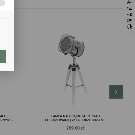
bie
szej
ie.
lają
ch.
ALI
LAMPA NA TRÓJNOGU ZE STALI
RNYM...
CHROMOWANEJ W KOLORZE BIAŁYM...
209,00 zł