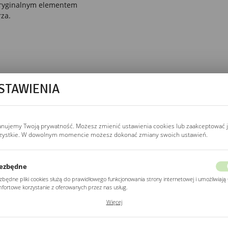
 oryginalnym elementem
za.
STAWIENIA
anujemy Twoją prywatność. Możesz zmienić ustawienia cookies lub zaakceptować 
zystkie. W dowolnym momencie możesz dokonać zmiany swoich ustawień.
ezbędne
zbędne pliki cookies służą do prawidłowego funkcjonowania strony internetowej i umożliwiają 
fortowe korzystanie z oferowanych przez nas usług.
ki cookies odpowiadają na podejmowane przez Ciebie działania w celu m.in. dostosowania
Więcej
ich ustawień preferencji prywatności, logowania czy wypełniania formularzy. Dzięki plikom
kies strona, z której korzystasz, może działać bez zakłóceń.