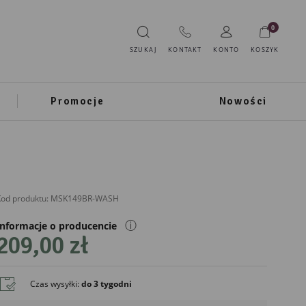
0
SZUKAJ
KONTAKT
KONTO
KOSZYK
Promocje
Nowości
od produktu:
MSK149BR-WASH
ⓘ
Informacje o producencie
209,00 zł
IMPORTER
Prezent Marek Sikorski
Czas wysyłki
:
do 3 tygodni
ul. Podleśna 37B