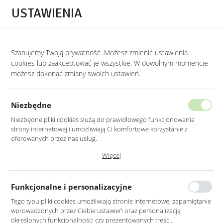
Przejdź do treści.
Przejdź do menu.
Przejdź do wyszukiwarki.
USTAWIENIA
0
Szanujemy Twoją prywatność. Możesz zmienić ustawienia
STRONA GŁÓWNA
PRODUKTY
LAMPA NA TRÓJNOGU ZE STALI CHROMOW
cookies lub zaakceptować je wszystkie. W dowolnym momencie
możesz dokonać zmiany swoich ustawień.
LAMPA NA TRÓJNOGU ZE STALI
CHROMOWANEJ 67CM
Niezbędne
Niezbędne pliki cookies służą do prawidłowego funkcjonowania
strony internetowej i umożliwiają Ci komfortowe korzystanie z
oferowanych przez nas usług.
Pliki cookies odpowiadają na podejmowane przez Ciebie działania w
Więcej
celu m.in. dostosowania Twoich ustawień preferencji prywatności,
logowania czy wypełniania formularzy. Dzięki plikom cookies strona, z
której korzystasz, może działać bez zakłóceń.
Funkcjonalne i personalizacyjne
Tego typu pliki cookies umożliwiają stronie internetowej zapamiętanie
wprowadzonych przez Ciebie ustawień oraz personalizację
określonych funkcjonalności czy prezentowanych treści.