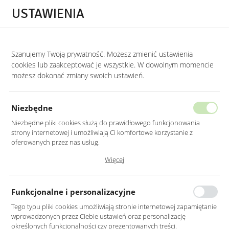
Przejdź do treści.
Przejdź do menu.
Przejdź do wyszukiwarki.
USTAWIENIA
0
Szanujemy Twoją prywatność. Możesz zmienić ustawienia
STRONA GŁÓWNA
PRODUKTY
KRZESŁO WELUROWE MUSZLA W KOLORZE
cookies lub zaakceptować je wszystkie. W dowolnym momencie
możesz dokonać zmiany swoich ustawień.
KRZESŁO WELUROWE MUSZLA
W KOLORZE BEŻOWYM
Niezbędne
NA CZARNYCH NOGACH
Niezbędne pliki cookies służą do prawidłowego funkcjonowania
strony internetowej i umożliwiają Ci komfortowe korzystanie z
oferowanych przez nas usług.
Pliki cookies odpowiadają na podejmowane przez Ciebie działania w
Więcej
celu m.in. dostosowania Twoich ustawień preferencji prywatności,
logowania czy wypełniania formularzy. Dzięki plikom cookies strona, z
której korzystasz, może działać bez zakłóceń.
Funkcjonalne i personalizacyjne
Tego typu pliki cookies umożliwiają stronie internetowej zapamiętanie
wprowadzonych przez Ciebie ustawień oraz personalizację
określonych funkcjonalności czy prezentowanych treści.