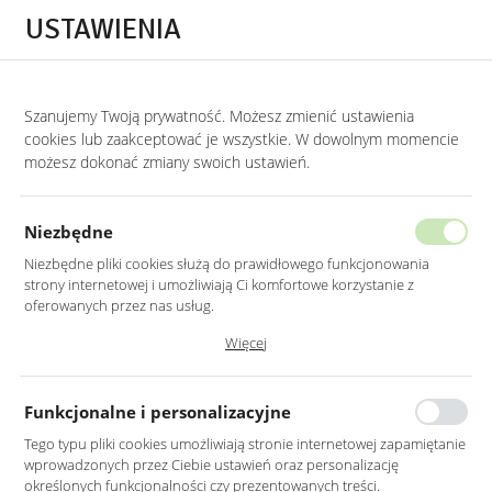
Przejdź do treści.
Przejdź do menu.
Przejdź do wyszukiwarki.
USTAWIENIA
0
Szanujemy Twoją prywatność. Możesz zmienić ustawienia
STRONA GŁÓWNA
PRODUKTY
KRZESŁO WELUROWE MUSZLA W KOLORZE
cookies lub zaakceptować je wszystkie. W dowolnym momencie
możesz dokonać zmiany swoich ustawień.
KRZESŁO WELUROWE MUSZLA
W KOLORZE BEŻOWYM
Niezbędne
NA CZARNYCH NOGACH
Niezbędne pliki cookies służą do prawidłowego funkcjonowania
strony internetowej i umożliwiają Ci komfortowe korzystanie z
oferowanych przez nas usług.
Pliki cookies odpowiadają na podejmowane przez Ciebie działania w
Więcej
celu m.in. dostosowania Twoich ustawień preferencji prywatności,
logowania czy wypełniania formularzy. Dzięki plikom cookies strona, z
której korzystasz, może działać bez zakłóceń.
Funkcjonalne i personalizacyjne
Tego typu pliki cookies umożliwiają stronie internetowej zapamiętanie
wprowadzonych przez Ciebie ustawień oraz personalizację
określonych funkcjonalności czy prezentowanych treści.