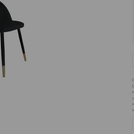
Jezioro 68
42-133
Węglowice
Polska
C
O
n
c
n