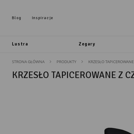
Przejdź do treści.
Przejdź do menu.
Przejdź do wyszukiwarki.
Blog
Inspiracje
Lustra
Zegary
STRONA GŁÓWNA
PRODUKTY
KRZESŁO TAPICEROWANE
KRZESŁO TAPICEROWANE Z C