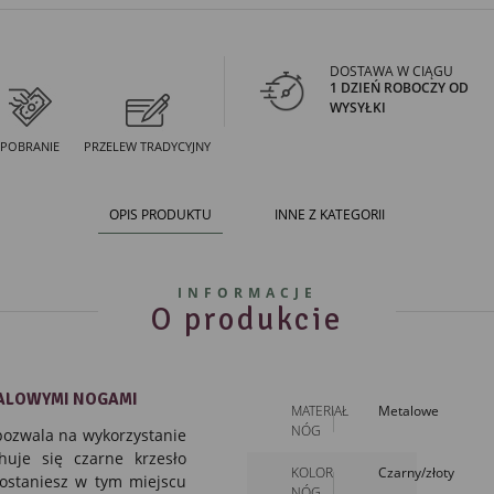
DOSTAWA W CIĄGU
1 DZIEŃ ROBOCZY OD
WYSYŁKI
POBRANIE
PRZELEW TRADYCYJNY
OPIS PRODUKTU
INNE Z KATEGORII
INFORMACJE
O produkcie
TALOWYMI NOGAMI
MATERIAŁ
Metalowe
NÓG
 pozwala na wykorzystanie
huje się czarne
krzesło
KOLOR
Czarny/złoty
ostaniesz w tym miejscu
NÓG