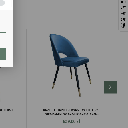
bie
szej
ie.
lają
ch.
KOLORZE
KRZESŁO TAPICEROWANE W KOLORZE
.
NIEBIESKIM NA CZARNO-ZŁOTYCH...
839,00 zł