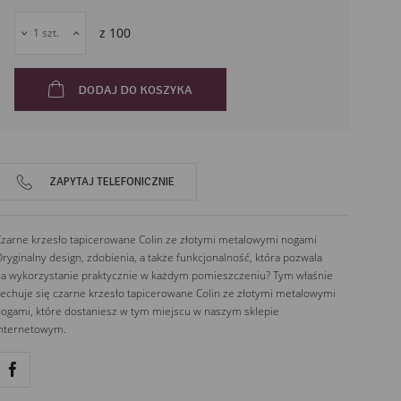
z
100
DODAJ DO KOSZYKA
ZAPYTAJ TELEFONICZNIE
zarne krzesło tapicerowane Colin ze złotymi metalowymi nogami
ryginalny design, zdobienia, a także funkcjonalność, która pozwala
a wykorzystanie praktycznie w każdym pomieszczeniu? Tym właśnie
echuje się czarne krzesło tapicerowane Colin ze złotymi metalowymi
ogami, które dostaniesz w tym miejscu w naszym sklepie
internetowym.