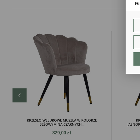
Fu
Teg
ust
Dzi
str
fun
An
Ana
Coo
int
nam
uży
zgo
R
Dzi
str
Pro
Two
pro
par
pre
KRZESŁO WELUROWE MUSZLA W KOLORZE
K
BEŻOWYM NA CZARNYCH...
JASNO
829,00 zł