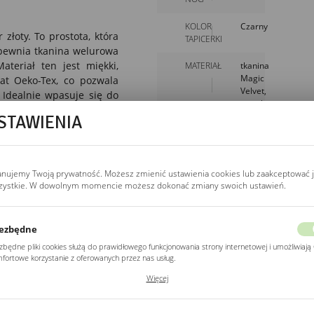
KOLOR
Czarny
złoty. To prostota, która
TAPICERKI
apewnia
tkanina welurowa
ateriał ten jest miękki,
MATERIAŁ
tkanina
Magic
kat Oeko-Tex, co pozwala
Velvet,
.
Idealnie wpasuje się do
metal
ni.
STAWIENIA
WYSOKOŚĆ
76cm
ówienie - dlatego nie
SZEROKOŚĆ
49cm
anujemy Twoją prywatność. Możesz zmienić ustawienia cookies lub zaakceptować 
GŁĘBOKOŚĆ
57cm
zystkie. W dowolnym momencie możesz dokonać zmiany swoich ustawień.
WYSOKOŚĆ
43cm
SIEDZISKA
ezbędne
zbędne pliki cookies służą do prawidłowego funkcjonowania strony internetowej i umożliwiają 
SZEROKOŚĆ
44cm
fortowe korzystanie z oferowanych przez nas usług.
SIEDZISKA
POKAŻ WIĘCEJ
ki cookies odpowiadają na podejmowane przez Ciebie działania w celu m.in. dostosowania
Więcej
ich ustawień preferencji prywatności, logowania czy wypełniania formularzy. Dzięki plikom
GŁĘBOKOŚĆ
43cm
kies strona, z której korzystasz, może działać bez zakłóceń.
SIEDZISKA