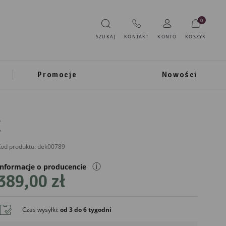
0
SZUKAJ
KONTAKT
KONTO
KOSZYK
Promocje
Nowości
E
od produktu:
dek00789
ⓘ
Informacje o producencie
389,00 zł
Czas wysyłki
:
od 3 do 6 tygodni