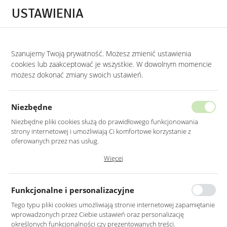
Przejdź do treści.
Przejdź do menu.
Przejdź do wyszukiwarki.
USTAWIENIA
0
Szanujemy Twoją prywatność. Możesz zmienić ustawienia
STRONA GŁÓWNA
PRODUKTY
KRZESŁO TAPICEROWANE WELUROWE W KO
cookies lub zaakceptować je wszystkie. W dowolnym momencie
możesz dokonać zmiany swoich ustawień.
KRZESŁO TAPICEROWANE
WELUROWE W KOLORZE ZIELONYM
Niezbędne
NOGI DĄB
Niezbędne pliki cookies służą do prawidłowego funkcjonowania
strony internetowej i umożliwiają Ci komfortowe korzystanie z
oferowanych przez nas usług.
Pliki cookies odpowiadają na podejmowane przez Ciebie działania w
Więcej
celu m.in. dostosowania Twoich ustawień preferencji prywatności,
logowania czy wypełniania formularzy. Dzięki plikom cookies strona, z
której korzystasz, może działać bez zakłóceń.
Funkcjonalne i personalizacyjne
Tego typu pliki cookies umożliwiają stronie internetowej zapamiętanie
wprowadzonych przez Ciebie ustawień oraz personalizację
określonych funkcjonalności czy prezentowanych treści.