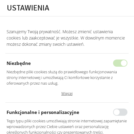
Przejdź do treści.
Przejdź do menu.
Przejdź do wyszukiwarki.
USTAWIENIA
0
STRONA GŁÓWNA
MEBLE
KRZESŁA
Szanujemy Twoją prywatność. Możesz zmienić ustawienia
cookies lub zaakceptować je wszystkie. W dowolnym momencie
Krzesła
możesz dokonać zmiany swoich ustawień.
KATEGORIE
SORTUJ
FILTRUJ
Niezbędne
Niezbędne pliki cookies służą do prawidłowego funkcjonowania
strony internetowej i umożliwiają Ci komfortowe korzystanie z
oferowanych przez nas usług.
Pliki cookies odpowiadają na podejmowane przez Ciebie działania w
Więcej
celu m.in. dostosowania Twoich ustawień preferencji prywatności,
logowania czy wypełniania formularzy. Dzięki plikom cookies strona, z
której korzystasz, może działać bez zakłóceń.
Funkcjonalne i personalizacyjne
Tego typu pliki cookies umożliwiają stronie internetowej zapamiętanie
wprowadzonych przez Ciebie ustawień oraz personalizację
KRZESŁO TAPICEROWANE
KRZESŁO PIKOWANE
określonych funkcjonalności czy prezentowanych treści.
W KOLORZE SZARYM
CHESTERFIELD W