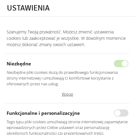
Przejdź do treści.
Przejdź do menu.
Przejdź do wyszukiwarki.
USTAWIENIA
0
Szanujemy Twoją prywatność. Możesz zmienić ustawienia
STRONA GŁÓWNA
PRODUKTY
KRZESŁO PIKOWANE MADAM CHESTERFIE
cookies lub zaakceptować je wszystkie. W dowolnym momencie
możesz dokonać zmiany swoich ustawień.
KRZESŁO PIKOWANE MADAM
CHESTERFIELD BEŻOWE
Niezbędne
NA DREWNIANYCH NOGACH
Niezbędne pliki cookies służą do prawidłowego funkcjonowania
strony internetowej i umożliwiają Ci komfortowe korzystanie z
oferowanych przez nas usług.
Pliki cookies odpowiadają na podejmowane przez Ciebie działania w
Więcej
celu m.in. dostosowania Twoich ustawień preferencji prywatności,
logowania czy wypełniania formularzy. Dzięki plikom cookies strona, z
której korzystasz, może działać bez zakłóceń.
Funkcjonalne i personalizacyjne
Tego typu pliki cookies umożliwiają stronie internetowej zapamiętanie
wprowadzonych przez Ciebie ustawień oraz personalizację
określonych funkcjonalności czy prezentowanych treści.