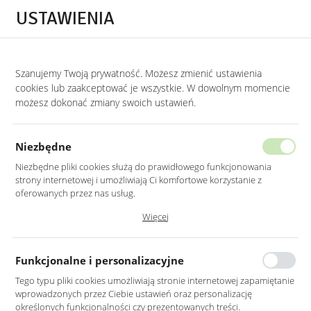
Przejdź do treści.
Przejdź do menu.
Przejdź do wyszukiwarki.
USTAWIENIA
0
Szanujemy Twoją prywatność. Możesz zmienić ustawienia
STRONA GŁÓWNA
PRODUKTY
KOMPLET DWÓCH STOLIKÓW W KOLORZE
cookies lub zaakceptować je wszystkie. W dowolnym momencie
możesz dokonać zmiany swoich ustawień.
KOMPLET DWÓCH STOLIKÓW
W KOLORZE BORDOWYM
Niezbędne
NA GEOMETRYCZNYM ZŁOTYM
Niezbędne pliki cookies służą do prawidłowego funkcjonowania
STELAŻU
strony internetowej i umożliwiają Ci komfortowe korzystanie z
oferowanych przez nas usług.
Pliki cookies odpowiadają na podejmowane przez Ciebie działania w
Więcej
celu m.in. dostosowania Twoich ustawień preferencji prywatności,
logowania czy wypełniania formularzy. Dzięki plikom cookies strona, z
której korzystasz, może działać bez zakłóceń.
Funkcjonalne i personalizacyjne
Tego typu pliki cookies umożliwiają stronie internetowej zapamiętanie
wprowadzonych przez Ciebie ustawień oraz personalizację
określonych funkcjonalności czy prezentowanych treści.