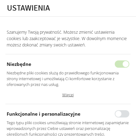
Przejdź do treści.
Przejdź do menu.
Przejdź do wyszukiwarki.
USTAWIENIA
0
Szanujemy Twoją prywatność. Możesz zmienić ustawienia
STRONA GŁÓWNA
PRODUKTY
KOMODA GLAMOUR NA ZŁOTYCH NOGACH
cookies lub zaakceptować je wszystkie. W dowolnym momencie
możesz dokonać zmiany swoich ustawień.
KOMODA GLAMOUR NA ZŁOTYCH
NOGACH W KOLORZE BEŻOWO-
Niezbędne
CZARNYM Z WZOREM
Niezbędne pliki cookies służą do prawidłowego funkcjonowania
strony internetowej i umożliwiają Ci komfortowe korzystanie z
oferowanych przez nas usług.
Pliki cookies odpowiadają na podejmowane przez Ciebie działania w
Więcej
celu m.in. dostosowania Twoich ustawień preferencji prywatności,
logowania czy wypełniania formularzy. Dzięki plikom cookies strona, z
której korzystasz, może działać bez zakłóceń.
Funkcjonalne i personalizacyjne
Tego typu pliki cookies umożliwiają stronie internetowej zapamiętanie
wprowadzonych przez Ciebie ustawień oraz personalizację
określonych funkcjonalności czy prezentowanych treści.