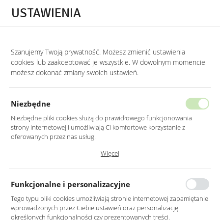
Przejdź do treści.
Przejdź do menu.
Przejdź do wyszukiwarki.
USTAWIENIA
0
Szanujemy Twoją prywatność. Możesz zmienić ustawienia
STRONA GŁÓWNA
PRODUKTY
KOMODA GLAMOUR NA ZŁOTYCH NOGACH
cookies lub zaakceptować je wszystkie. W dowolnym momencie
możesz dokonać zmiany swoich ustawień.
KOMODA GLAMOUR NA ZŁOTYCH
NOGACH W KOLORZE BEŻOWO-
Niezbędne
CZARNYM Z WZOREM
Niezbędne pliki cookies służą do prawidłowego funkcjonowania
strony internetowej i umożliwiają Ci komfortowe korzystanie z
oferowanych przez nas usług.
Pliki cookies odpowiadają na podejmowane przez Ciebie działania w
Więcej
celu m.in. dostosowania Twoich ustawień preferencji prywatności,
logowania czy wypełniania formularzy. Dzięki plikom cookies strona, z
której korzystasz, może działać bez zakłóceń.
Funkcjonalne i personalizacyjne
Tego typu pliki cookies umożliwiają stronie internetowej zapamiętanie
wprowadzonych przez Ciebie ustawień oraz personalizację
określonych funkcjonalności czy prezentowanych treści.