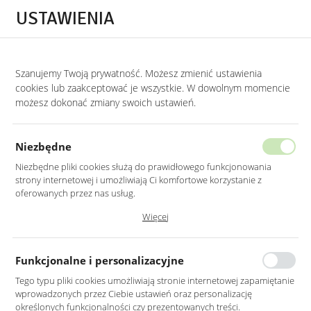
Przejdź do treści.
Przejdź do menu.
Przejdź do wyszukiwarki.
USTAWIENIA
0
Szanujemy Twoją prywatność. Możesz zmienić ustawienia
STRONA GŁÓWNA
PRODUKTY
FOTEL TAPICEROWANY W KOLORZE ZIELO
cookies lub zaakceptować je wszystkie. W dowolnym momencie
możesz dokonać zmiany swoich ustawień.
FOTEL TAPICEROWANY W KOLORZE
ZIELONYM NA DREWNIANYCH
Niezbędne
NOGACH
Niezbędne pliki cookies służą do prawidłowego funkcjonowania
strony internetowej i umożliwiają Ci komfortowe korzystanie z
oferowanych przez nas usług.
Pliki cookies odpowiadają na podejmowane przez Ciebie działania w
Więcej
celu m.in. dostosowania Twoich ustawień preferencji prywatności,
logowania czy wypełniania formularzy. Dzięki plikom cookies strona, z
której korzystasz, może działać bez zakłóceń.
Funkcjonalne i personalizacyjne
Tego typu pliki cookies umożliwiają stronie internetowej zapamiętanie
wprowadzonych przez Ciebie ustawień oraz personalizację
określonych funkcjonalności czy prezentowanych treści.