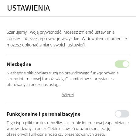
Przejdź do treści.
Przejdź do menu.
Przejdź do wyszukiwarki.
USTAWIENIA
0
STRONA GŁÓWNA
MEBLE
FOTELE
FOTELE BEŻOWE
Szanujemy Twoją prywatność. Możesz zmienić ustawienia
cookies lub zaakceptować je wszystkie. W dowolnym momencie
Fotele beżowe
możesz dokonać zmiany swoich ustawień.
KATEGORIE
SORTUJ
Niezbędne
Niezbędne pliki cookies służą do prawidłowego funkcjonowania
strony internetowej i umożliwiają Ci komfortowe korzystanie z
oferowanych przez nas usług.
Pliki cookies odpowiadają na podejmowane przez Ciebie działania w
Więcej
celu m.in. dostosowania Twoich ustawień preferencji prywatności,
logowania czy wypełniania formularzy. Dzięki plikom cookies strona, z
której korzystasz, może działać bez zakłóceń.
Funkcjonalne i personalizacyjne
Tego typu pliki cookies umożliwiają stronie internetowej zapamiętanie
wprowadzonych przez Ciebie ustawień oraz personalizację
FOTEL MUSZLA W
FOTEL MUSZLA W
określonych funkcjonalności czy prezentowanych treści.
KOLORZE BEŻOWYM MG16
KOLORZE BEŻOWYM MG09