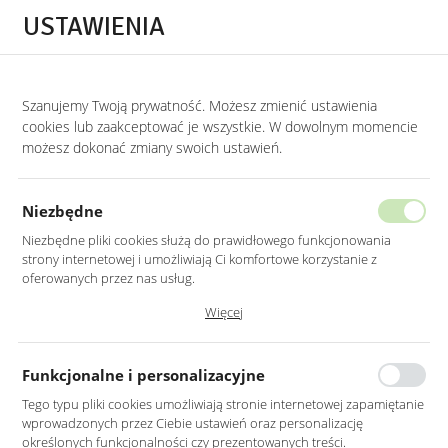
Przejdź do treści.
Przejdź do menu.
Przejdź do wyszukiwarki.
USTAWIENIA
0
STRONA GŁÓWNA
MEBLE
FOTELE
FOTELE TAPICEROWANE
Szanujemy Twoją prywatność. Możesz zmienić ustawienia
cookies lub zaakceptować je wszystkie. W dowolnym momencie
Fotele tapicerowane
możesz dokonać zmiany swoich ustawień.
KATEGORIE
SORTUJ
Niezbędne
Niezbędne pliki cookies służą do prawidłowego funkcjonowania
strony internetowej i umożliwiają Ci komfortowe korzystanie z
oferowanych przez nas usług.
Pliki cookies odpowiadają na podejmowane przez Ciebie działania w
Więcej
celu m.in. dostosowania Twoich ustawień preferencji prywatności,
logowania czy wypełniania formularzy. Dzięki plikom cookies strona, z
której korzystasz, może działać bez zakłóceń.
Funkcjonalne i personalizacyjne
Tego typu pliki cookies umożliwiają stronie internetowej zapamiętanie
wprowadzonych przez Ciebie ustawień oraz personalizację
FOTEL MUSZLA W
FOTEL MUSZLA W
określonych funkcjonalności czy prezentowanych treści.
KOLORZE SZARYM WELUR
KOLORZE CZARNYM