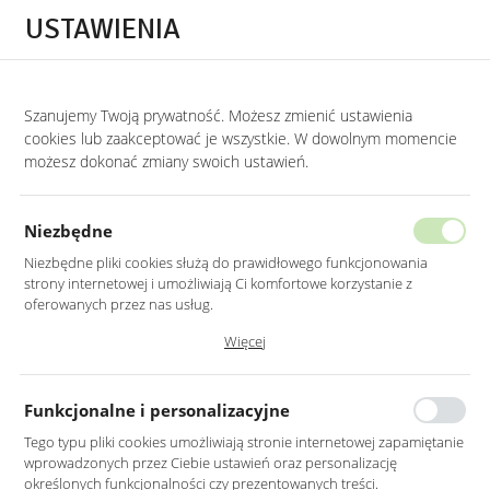
Przejdź do treści.
Przejdź do menu.
Przejdź do wyszukiwarki.
USTAWIENIA
0
Szanujemy Twoją prywatność. Możesz zmienić ustawienia
STRONA GŁÓWNA
PRODUKTY
FOTEL MUSZLA W KOLORZE GRANATOWYM
cookies lub zaakceptować je wszystkie. W dowolnym momencie
możesz dokonać zmiany swoich ustawień.
FOTEL MUSZLA W KOLORZE
GRANATOWYM MG16
Niezbędne
NA METALOWYCH NOGACH
Niezbędne pliki cookies służą do prawidłowego funkcjonowania
strony internetowej i umożliwiają Ci komfortowe korzystanie z
oferowanych przez nas usług.
Pliki cookies odpowiadają na podejmowane przez Ciebie działania w
Więcej
celu m.in. dostosowania Twoich ustawień preferencji prywatności,
logowania czy wypełniania formularzy. Dzięki plikom cookies strona, z
której korzystasz, może działać bez zakłóceń.
Funkcjonalne i personalizacyjne
Tego typu pliki cookies umożliwiają stronie internetowej zapamiętanie
wprowadzonych przez Ciebie ustawień oraz personalizację
określonych funkcjonalności czy prezentowanych treści.