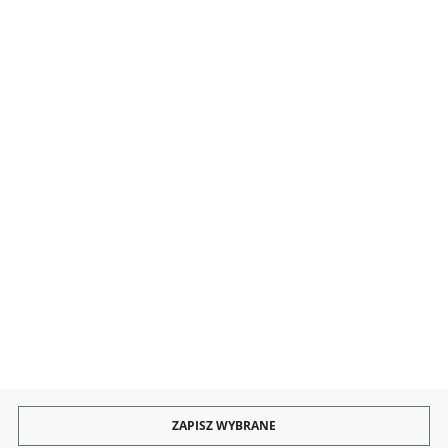
MOJE KONTO
INFORMACJE
OBSŁUGA
KONTAKT I OBSŁUGA
Rozpocznij zwrot produktu:
ODSTĄP OD UMOWY TUTAJ
PŁATNOŚCI
DOSTAWA
ZAPISZ WYBRANE