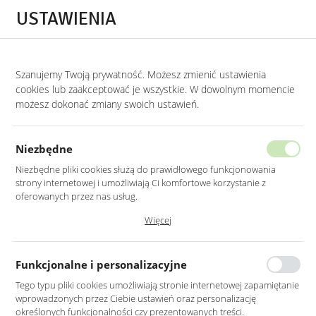
Przejdź do treści.
Przejdź do menu.
Przejdź do wyszukiwarki.
USTAWIENIA
0
Szanujemy Twoją prywatność. Możesz zmienić ustawienia
STRONA GŁÓWNA
PRODUKTY
KRZESŁO TAPICEROWANE W KOLORZE SZA
cookies lub zaakceptować je wszystkie. W dowolnym momencie
możesz dokonać zmiany swoich ustawień.
KRZESŁO TAPICEROWANE
W KOLORZE SZARYM NOGI DĄB
Niezbędne
Niezbędne pliki cookies służą do prawidłowego funkcjonowania
strony internetowej i umożliwiają Ci komfortowe korzystanie z
oferowanych przez nas usług.
Pliki cookies odpowiadają na podejmowane przez Ciebie działania w
Więcej
celu m.in. dostosowania Twoich ustawień preferencji prywatności,
logowania czy wypełniania formularzy. Dzięki plikom cookies strona, z
której korzystasz, może działać bez zakłóceń.
Funkcjonalne i personalizacyjne
Tego typu pliki cookies umożliwiają stronie internetowej zapamiętanie
wprowadzonych przez Ciebie ustawień oraz personalizację
określonych funkcjonalności czy prezentowanych treści.