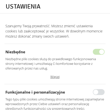
Przejdź do treści.
Przejdź do menu.
Przejdź do wyszukiwarki.
USTAWIENIA
0
Szanujemy Twoją prywatność. Możesz zmienić ustawienia
STRONA GŁÓWNA
PRODUKTY
PUF PIKOWANY ZIELONY ALIA WELUR NA Z
cookies lub zaakceptować je wszystkie. W dowolnym momencie
możesz dokonać zmiany swoich ustawień.
PUF PIKOWANY ZIELONY ALIA
WELUR NA ZŁOTEJ PODSTAWIE
Niezbędne
Niezbędne pliki cookies służą do prawidłowego funkcjonowania
strony internetowej i umożliwiają Ci komfortowe korzystanie z
oferowanych przez nas usług.
Pliki cookies odpowiadają na podejmowane przez Ciebie działania w
Więcej
celu m.in. dostosowania Twoich ustawień preferencji prywatności,
logowania czy wypełniania formularzy. Dzięki plikom cookies strona, z
której korzystasz, może działać bez zakłóceń.
Funkcjonalne i personalizacyjne
Tego typu pliki cookies umożliwiają stronie internetowej zapamiętanie
wprowadzonych przez Ciebie ustawień oraz personalizację
określonych funkcjonalności czy prezentowanych treści.