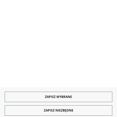
INFORMACJE
OBSŁUGA
KONTAKT I OBSŁUGA
Rozpocznij zwrot produktu:
ODSTĄP OD UMOWY TUTAJ
PŁATNOŚCI
DOSTAWA
ZAPISZ WYBRANE
ZAPISZ NIEZBĘDNE