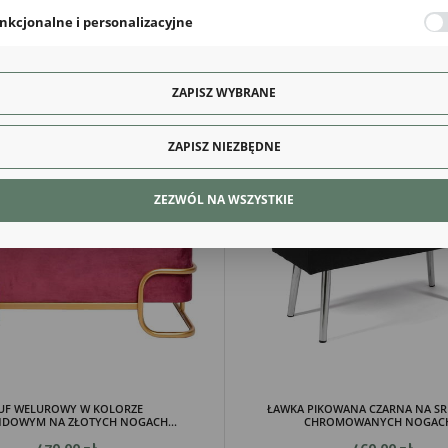
nkcjonalne i personalizacyjne
POZOSTAŁE
o typu pliki cookies umożliwiają stronie internetowej zapamiętanie wprowadzonych przez Cie
Z kategorii
awień oraz personalizację określonych funkcjonalności czy prezentowanych treści.
ęki tym plikom cookies możemy zapewnić Ci większy komfort korzystania z funkcjonalności na
ZAPISZ WYBRANE
Więcej
ony poprzez dopasowanie jej do Twoich indywidualnych preferencji. Wyrażenie zgody na
kcjonalne i personalizacyjne pliki cookies gwarantuje dostępność większej ilości funkcji na stron
ZAPISZ NIEZBĘDNE
alityczne
lityczne pliki cookies pomagają nam rozwijać się i dostosowywać do Twoich potrzeb.
ZEZWÓL NA WSZYSTKIE
kies analityczne pozwalają na uzyskanie informacji w zakresie wykorzystywania witryny
Więcej
ernetowej, miejsca oraz częstotliwości, z jaką odwiedzane są nasze serwisy www. Dane pozwa
 na ocenę naszych serwisów internetowych pod względem ich popularności wśród
tkowników. Zgromadzone informacje są przetwarzane w formie zanonimizowanej. Wyrażenie
dy na analityczne pliki cookies gwarantuje dostępność wszystkich funkcjonalności.
eklamowe
ęki reklamowym plikom cookies prezentujemy Ci najciekawsze informacje i aktualności na
onach naszych partnerów.
mocyjne pliki cookies służą do prezentowania Ci naszych komunikatów na podstawie analizy
Więcej
ich upodobań oraz Twoich zwyczajów dotyczących przeglądanej witryny internetowej. Treści
mocyjne mogą pojawić się na stronach podmiotów trzecich lub firm będących naszymi
tnerami oraz innych dostawców usług. Firmy te działają w charakterze pośredników
zentujących nasze treści w postaci wiadomości, ofert, komunikatów mediów społecznościowy
UF WELUROWY W KOLORZE
ŁAWKA PIKOWANA CZARNA NA S
DOWYM NA ZŁOTYCH NOGACH...
CHROMOWANYCH NOGACH.