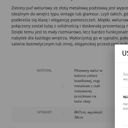
Zielony puf welurowy ze złotą metalową podstawą jest wyp
idealnym do wnętrz typu vintage lub
glamour,
czyli takich, 
podkreśla się klasę i elegancję pomieszczeń. Miękki, welurow
połączony został tutaj z solidnością i doskonałą prezentacją
Dzięki temu jest to mały rozmiarowo, lecz bardzo funkcjonaln
nabytek dla każdego wnętrza. Wykorzystaj go w sypialni, pok
salonie kosmetycznym lub innej, eleganckiej przestrzeni pub
U
MATERIAŁ
Pikowany welur w
Sz
kolorze zieleni
ws
butelkowej, nogi
metalowe z stali
malowanej
proszkowo na
Ni
kolor złoty
Nie
kom
WYMIARY
Ø47cm, wysokość
Pli
38cm
Two
coo