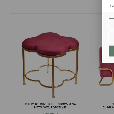
Fu
Teg
ust
Dzi
str
fun
An
Ana
Coo
int
nam
uży
zgo
R
Dzi
str
Pro
Two
pro
par
pre
PUF W KOLORZE BURGUNDOWYM NA
P
METALOWEJ PODSTAWIE
BURGUN