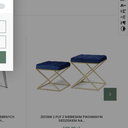
bie
szej
ie.
lają
ch.
REBRNYCH
ZESTAW 2 PUF Z NIEBIESKIM PIKOWANYM
..
SIEDZISKIEM NA...