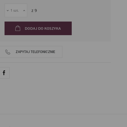
43-211
Piasek
z
9
Polska
DODAJ DO KOSZYKA
ZAPYTAJ TELEFONICZNIE