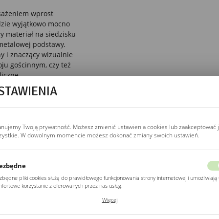
osażeniem wprost
gdzie wyjątkowo mocno
y materiał na siedzisku
 metalowej podstawy.
y i znaczący wizualnie
oju gościnnym, czy też
liczne.
STAWIENIA
anujemy Twoją prywatność. Możesz zmienić ustawienia cookies lub zaakceptować 
zystkie. W dowolnym momencie możesz dokonać zmiany swoich ustawień.
ezbędne
zbędne pliki cookies służą do prawidłowego funkcjonowania strony internetowej i umożliwiają 
fortowe korzystanie z oferowanych przez nas usług.
ki cookies odpowiadają na podejmowane przez Ciebie działania w celu m.in. dostosowania
Więcej
ich ustawień preferencji prywatności, logowania czy wypełniania formularzy. Dzięki plikom
kies strona, z której korzystasz, może działać bez zakłóceń.