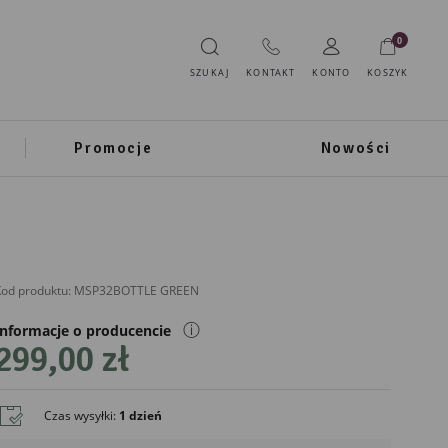
0
SZUKAJ
KONTAKT
KONTO
KOSZYK
Promocje
Nowości
od produktu:
MSP32BOTTLE GREEN
ⓘ
Informacje o producencie
299,00 zł
IMPORTER
Prezent Marek Sikorski
Czas wysyłki
:
1 dzień
ul. Podleśna 37B