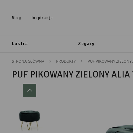
Przejdź do treści.
Przejdź do menu.
Przejdź do wyszukiwarki.
Blog
Inspiracje
Lustra
Zegary
STRONA GŁÓWNA
PRODUKTY
PUF PIKOWANY ZIELONY 
PUF PIKOWANY ZIELONY ALIA