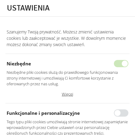
Przejdź do treści.
Przejdź do menu.
Przejdź do wyszukiwarki.
USTAWIENIA
0
STRONA GŁÓWNA
MEBLE
NAROŻNIKI
NAROŻNIKI WIELOFUNKCYJNE
Szanujemy Twoją prywatność. Możesz zmienić ustawienia
cookies lub zaakceptować je wszystkie. W dowolnym momencie
Narożniki wielofunkcyjne
możesz dokonać zmiany swoich ustawień.
KATEGORIE
SORTUJ
Niezbędne
Niezbędne pliki cookies służą do prawidłowego funkcjonowania
strony internetowej i umożliwiają Ci komfortowe korzystanie z
oferowanych przez nas usług.
Nie znaleziono produktów w tej kategorii:
Pliki cookies odpowiadają na podejmowane przez Ciebie działania w
Więcej
Proszę wybrać inną kategorię.
celu m.in. dostosowania Twoich ustawień preferencji prywatności,
logowania czy wypełniania formularzy. Dzięki plikom cookies strona, z
której korzystasz, może działać bez zakłóceń.
Funkcjonalne i personalizacyjne
Tego typu pliki cookies umożliwiają stronie internetowej zapamiętanie
wprowadzonych przez Ciebie ustawień oraz personalizację
określonych funkcjonalności czy prezentowanych treści.