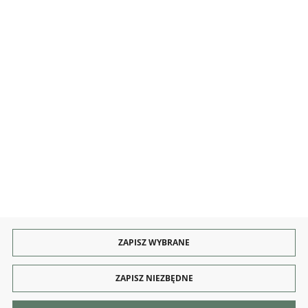
OBSŁUGA
KONTAKT I OBSŁUGA
Rozpocznij zwrot produktu:
ODSTĄP OD UMOWY TUTAJ
PŁATNOŚCI
DOSTAWA
ZAPISZ WYBRANE
ZAPISZ NIEZBĘDNE
Copyright by dekoracjeirys.pl