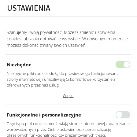
Przejdź do treści.
Przejdź do menu.
Przejdź do wyszukiwarki.
USTAWIENIA
0
STRONA GŁÓWNA
MEBLE
NAROŻNIKI
NAROŻNIKI VINTAGE
Szanujemy Twoją prywatność. Możesz zmienić ustawienia
cookies lub zaakceptować je wszystkie. W dowolnym momencie
Narożniki vintage
możesz dokonać zmiany swoich ustawień.
KATEGORIE
SORTUJ
Niezbędne
Niezbędne pliki cookies służą do prawidłowego funkcjonowania
strony internetowej i umożliwiają Ci komfortowe korzystanie z
oferowanych przez nas usług.
Nie znaleziono produktów w tej kategorii:
Pliki cookies odpowiadają na podejmowane przez Ciebie działania w
Więcej
Proszę wybrać inną kategorię.
celu m.in. dostosowania Twoich ustawień preferencji prywatności,
logowania czy wypełniania formularzy. Dzięki plikom cookies strona, z
której korzystasz, może działać bez zakłóceń.
Funkcjonalne i personalizacyjne
Tego typu pliki cookies umożliwiają stronie internetowej zapamiętanie
wprowadzonych przez Ciebie ustawień oraz personalizację
określonych funkcjonalności czy prezentowanych treści.