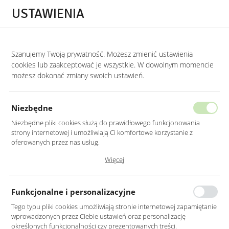
Przejdź do treści.
Przejdź do menu.
Przejdź do wyszukiwarki.
USTAWIENIA
0
Szanujemy Twoją prywatność. Możesz zmienić ustawienia
STRONA GŁÓWNA
LUSTRA
LUSTRA Z OŚWIETLENIEM LED
cookies lub zaakceptować je wszystkie. W dowolnym momencie
możesz dokonać zmiany swoich ustawień.
LUSTRO LED 60CM ŚCIENNE
OKRĄGŁE BEZ RAMY Z WŁĄCZNIKIEM
Niezbędne
Niezbędne pliki cookies służą do prawidłowego funkcjonowania
strony internetowej i umożliwiają Ci komfortowe korzystanie z
oferowanych przez nas usług.
Pliki cookies odpowiadają na podejmowane przez Ciebie działania w
Więcej
celu m.in. dostosowania Twoich ustawień preferencji prywatności,
logowania czy wypełniania formularzy. Dzięki plikom cookies strona, z
której korzystasz, może działać bez zakłóceń.
Funkcjonalne i personalizacyjne
Tego typu pliki cookies umożliwiają stronie internetowej zapamiętanie
wprowadzonych przez Ciebie ustawień oraz personalizację
określonych funkcjonalności czy prezentowanych treści.