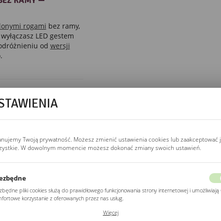
BEZ RAMY —
glonymi rogami
bez ramy,
 wyłączasz LED gestem
 odróżnieniu od
wersji
.
STAWIENIA
WŁĄCZNIK
włącznik bezdotykowy
Włącznik bezdotykowy
anujemy Twoją prywatność. Możesz zmienić ustawienia cookies lub zaakceptować 
w dolnej krawędzi
zystkie. W dowolnym momencie możesz dokonać zmiany swoich ustawień.
reaguje na ruch ręki
w odległości 5–8 cm.
Jedno przesunięcie
ezbędne
włącza, drugie wyłącza
zbędne pliki cookies służą do prawidłowego funkcjonowania strony internetowej i umożliwiają 
LED. Nie wymaga
fortowe korzystanie z oferowanych przez nas usług.
wyłącznika ściennego,
ki cookies odpowiadają na podejmowane przez Ciebie działania w celu m.in. dostosowania
Więcej
ich ustawień preferencji prywatności, logowania czy wypełniania formularzy. Dzięki plikom
nadaje się do