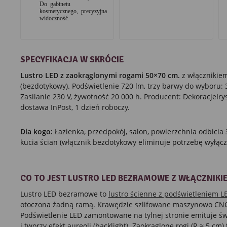
Do gabinetu
kosmetycznego, precyzyjna
widoczność.
SPECYFIKACJA W SKRÓCIE
Lustro LED z zaokrąglonymi rogami 50×70 cm.
z włącznikie
(bezdotykowy). Podświetlenie 720 lm, trzy barwy do wyboru: 
Zasilanie 230 V, żywotność 20 000 h. Producent: DekoracjeIry
dostawa InPost, 1 dzień roboczy.
Dla kogo:
Łazienka, przedpokój, salon, powierzchnia odbicia
kucia ścian (włącznik bezdotykowy eliminuje potrzebę wyłącz
CO TO JEST LUSTRO LED BEZRAMOWE Z WŁĄCZNIK
Lustro LED bezramowe to
lustro ścienne z podświetleniem L
otoczona żadną ramą. Krawędzie szlifowane maszynowo CNC,
Podświetlenie LED zamontowane na tylnej stronie emituje świa
i tworzy efekt aureoli (backlight). Zaokrąglone rogi (R ≈ 5 c