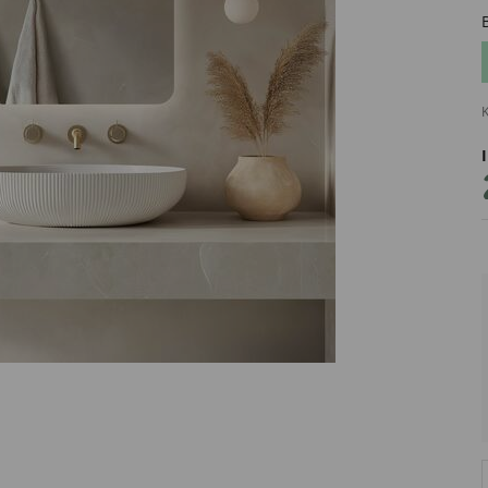
K
PRODUCENT
DekoracjeIrys
DekoracjeIrys.pl Paweł Ćwik
726689468
biuro@dekoracjeirys.pl
Ul. Leśna 13
88-320
Łąkie
Polska