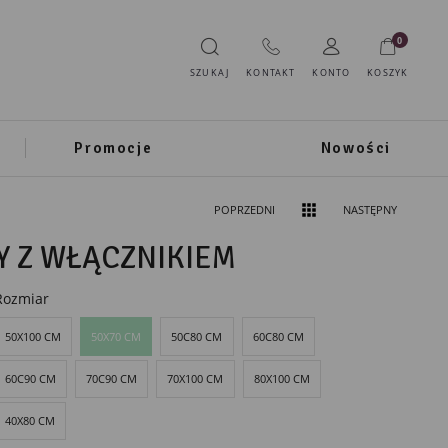
0
SZUKAJ
KONTAKT
KONTO
KOSZYK
Promocje
Nowości
POPRZEDNI
NASTĘPNY
Y Z WŁĄCZNIKIEM
Rozmiar
50X100 CM
50X70 CM
50C80 CM
60C80 CM
60C90 CM
70C90 CM
70X100 CM
80X100 CM
40X80 CM