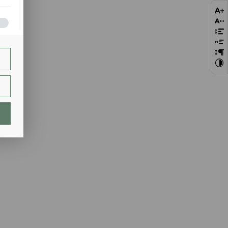
bie
szej
ie.
lają
ch.