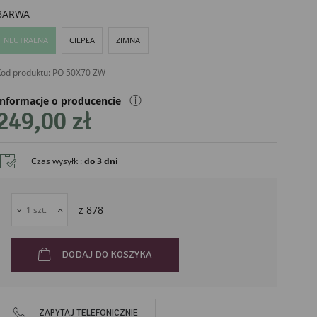
BARWA
NEUTRALNA
CIEPŁA
ZIMNA
od produktu:
PO 50X70 ZW
ⓘ
Informacje o producencie
249,00 zł
Czas wysyłki
:
do 3 dni
liński
z
878
DODAJ DO KOSZYKA
ZAPYTAJ TELEFONICZNIE