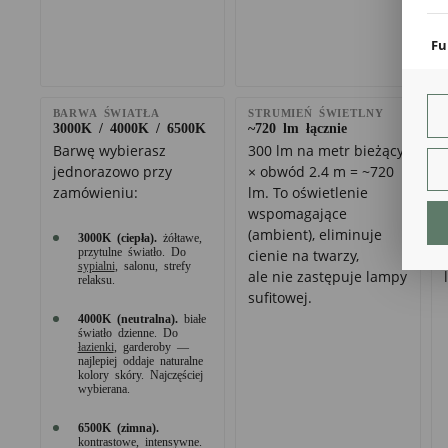
coo
Fu
Teg
ust
Dzi
BARWA ŚWIATŁA
STRUMIEŃ ŚWIETLNY
str
3000K / 4000K / 6500K
~720 lm łącznie
fun
Barwę wybierasz
300 lm na metr bieżący
jednorazowo przy
× obwód 2.4 m = ~720
An
zamówieniu:
lm. To oświetlenie
Ana
wspomagające
Coo
(ambient), eliminuje
int
3000K (ciepła).
żółtawe,
przytulne światło. Do
cienie na twarzy,
nam
sypialni
, salonu, strefy
uży
ale nie zastępuje lampy
relaksu.
zgo
R
sufitowej.
Dzi
4000K (neutralna).
białe
str
światło dzienne. Do
łazienki
, garderoby —
Pro
najlepiej oddaje naturalne
Two
kolory skóry. Najczęściej
pro
wybierana.
par
pre
6500K (zimna).
kontrastowe, intensywne.