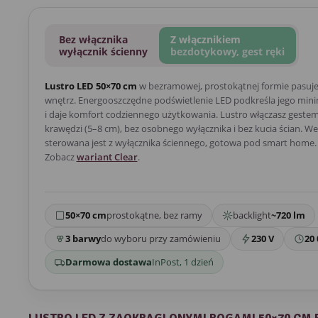
Bez włącznika
Z włącznikiem
wyłącznik ścienny
bezdotykowy, gest ręki
Lustro LED 50×70 cm
w bezramowej, prostokątnej formie pasuj
wnętrz. Energooszczędne podświetlenie LED podkreśla jego mini
i daje komfort codziennego użytkowania. Lustro włączasz gestem 
krawędzi (5–8 cm), bez osobnego wyłącznika i bez kucia ścian. We
sterowana jest z wyłącznika ściennego, gotowa pod smart home. 
Zobacz
wariant Clear
.
50×70 cm
prostokątne, bez ramy
backlight
~720 lm
3 barwy
do wyboru przy zamówieniu
230 V
20 
Darmowa dostawa
InPost, 1 dzień