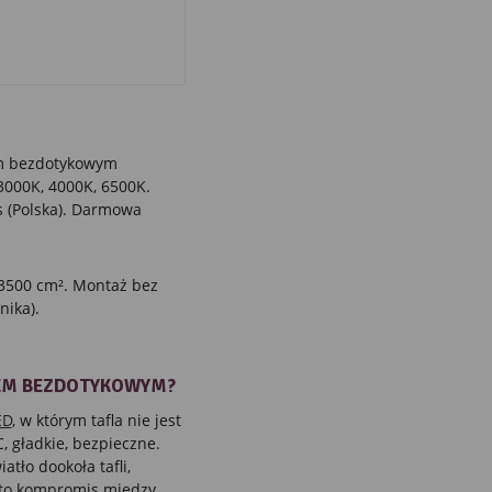
m bezdotykowym
3000K, 4000K, 6500K.
s (Polska). Darmowa
 3500 cm². Montaż bez
nika).
IEM BEZDOTYKOWYM?
ED
, w którym tafla nie jest
 gładkie, bezpieczne.
tło dookoła tafli,
m) to kompromis między