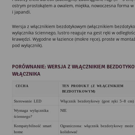
ostrym prostokątem a owalem, miękka, nowoczesna forma w
i japandi.
Wersja z włącznikiem bezdotykowym (włącznikiem bezdotyk
wyłącznika ściennego, lustro reaguje na gest ręki w odległoś
krawędzi. Wygodne w łazience (mokre ręce), proste w montaż
pod wyłącznik).
PORÓWNANIE: WERSJA Z WŁĄCZNIKIEM BEZDOTYKO
WŁĄCZNIKA
CECHA
TEN PRODUKT (Z WŁĄCZNIKIEM
BEZDOTYKOWYM)
Sterowanie LED
Włącznik bezdotykowy (gest ręki 5–8 cm)
Wymaga wyłącznika
NIE
ściennego?
Kompatybilność smart
Ograniczona: włącznik bezdotykowy może
home
kolidować