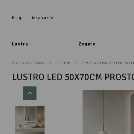
Przejdź do treści.
Przejdź do menu.
Przejdź do wyszukiwarki.
Blog
Inspiracje
Lustra
Zegary
STRONA GŁÓWNA
LUSTRA
LUSTRA Z OŚWIETLENIEM LE
LUSTRO LED 50X70CM PROST