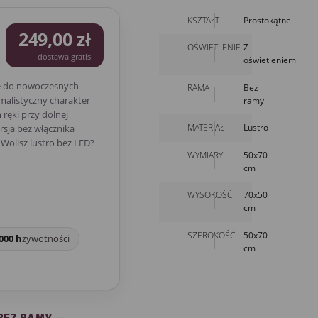
KSZTAŁT
Prostokątne
249,00 zł
OŚWIETLENIE
Z
dostawa gratis
oświetleniem
e do nowoczesnych
RAMA
Bez
malistyczny charakter
ramy
ręki przy dolnej
MATERIAŁ
Lustro
rsja bez włącznika
Wolisz lustro bez LED?
WYMIARY
50x70
cm
WYSOKOŚĆ
70x50
cm
SZEROKOŚĆ
50x70
000 h
żywotności
cm