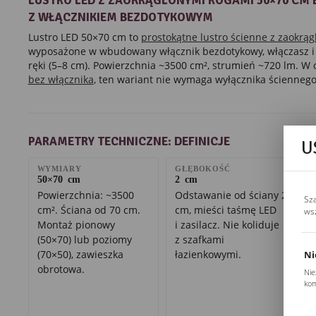
LUSTRO LED Z ZAOKRĄGLONYMI ROGAMI 50×70 CM 
Z WŁĄCZNIKIEM BEZDOTYKOWYM
Lustro LED 50×70 cm to
prostokątne lustro ścienne z zaokrą
wyposażone w wbudowany włącznik bezdotykowy, włączasz i
ręki (5–8 cm). Powierzchnia ~3500 cm², strumień ~720 lm. W
bez włącznika
, ten wariant nie wymaga wyłącznika ściennego
PARAMETRY TECHNICZNE: DEFINICJE
U
WYMIARY
GŁĘBOKOŚĆ
50×70 cm
2 cm
Powierzchnia: ~3500
Odstawanie od ściany 2
Sz
cm². Ściana od 70 cm.
cm, mieści taśmę LED
ws
Montaż pionowy
i zasilacz. Nie koliduje
(50×70) lub poziomy
z szafkami
(70×50), zawieszka
łazienkowymi.
Ni
obrotowa.
Nie
kom
Pli
Two