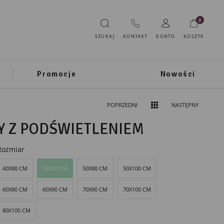
0
SZUKAJ
KONTAKT
KONTO
KOSZYK
Promocje
Nowości
POPRZEDNI
NASTĘPNY
Y Z PODŚWIETLENIEM
Rozmiar
40X80 CM
50X70 CM
50X80 CM
50X100 CM
60X80 CM
60X90 CM
70X90 CM
70X100 CM
80X100 CM