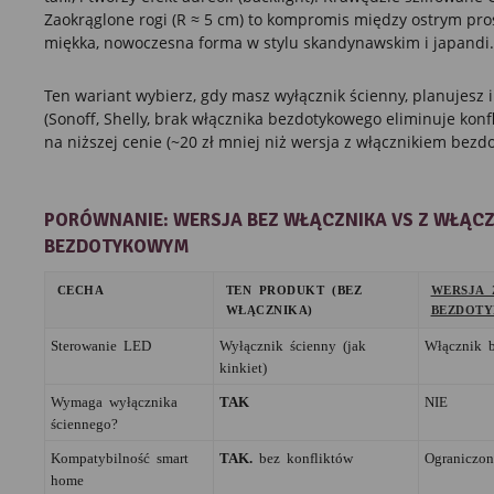
Zaokrąglone rogi (R ≈ 5 cm) to kompromis między ostrym pr
miękka, nowoczesna forma w stylu skandynawskim i japandi.
Ten wariant wybierz, gdy masz wyłącznik ścienny, planujesz 
(Sonoff, Shelly, brak włącznika bezdotykowego eliminuje konfli
na niższej cenie (~20 zł mniej niż wersja z włącznikiem bezd
PORÓWNANIE: WERSJA BEZ WŁĄCZNIKA VS Z WŁĄCZ
BEZDOTYKOWYM
CECHA
TEN PRODUKT (BEZ
WERSJA 
WŁĄCZNIKA)
BEZDOT
Sterowanie LED
Wyłącznik ścienny (jak
Włącznik b
kinkiet)
Wymaga wyłącznika
TAK
NIE
ściennego?
Kompatybilność smart
TAK.
bez konfliktów
Ograniczon
home