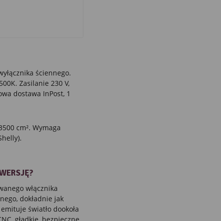
yłącznika ściennego.
00K. Zasilanie 230 V,
owa dostawa InPost, 1
a 3500 cm². Wymaga
helly).
 WERSJĘ?
owanego włącznika
nego, dokładnie jak
 emituje światło dookoła
 CNC, gładkie, bezpieczne.