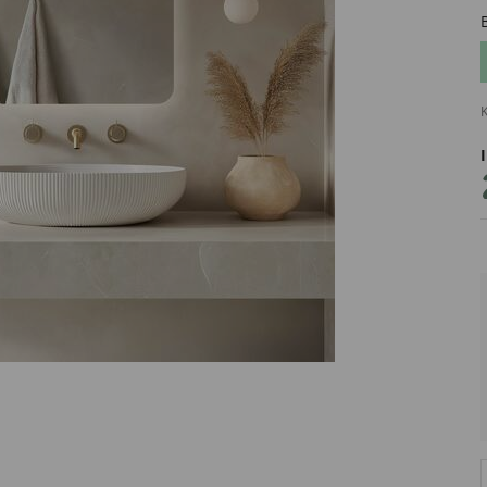
K
PRODUCENT
DekoracjeIrys
DekoracjeIrys.pl Paweł Ćwik
726689468
biuro@dekoracjeirys.pl
Ul. Leśna 13
88-320
Łąkie
Polska