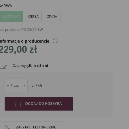
BARWA
NEUTRALNA
CIEPŁA
ZIMNA
od produktu:
PO 50x70 BW
ⓘ
Informacje o producencie
229,00 zł
Czas wysyłki
:
do 3 dni
liński
z
755
DODAJ DO KOSZYKA
ZAPYTAJ TELEFONICZNIE