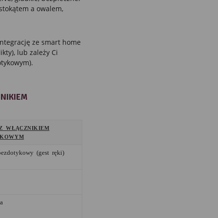
ostokątem a owalem,
integrację ze smart home
kty), lub zależy Ci
otykowym).
NIKIEM
Z WŁĄCZNIKIEM
YKOWYM
ezdotykowy (gest ręki)
a