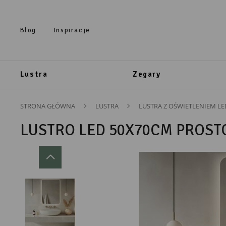
Przejdź do treści.
Przejdź do menu.
Przejdź do wyszukiwarki.
Blog
Inspiracje
Lustra
Zegary
STRONA GŁÓWNA
LUSTRA
LUSTRA Z OŚWIETLENIEM LE
LUSTRO LED 50X70CM PROST