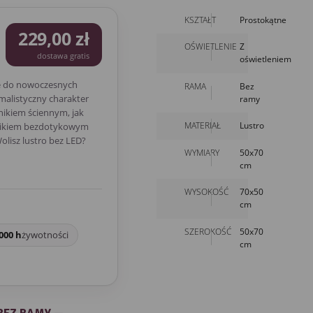
KSZTAŁT
Prostokątne
229,00 zł
OŚWIETLENIE
Z
dostawa gratis
oświetleniem
e do nowoczesnych
RAMA
Bez
malistyczny charakter
ramy
nikiem ściennym, jak
MATERIAŁ
Lustro
cznikiem bezdotykowym
olisz lustro bez LED?
WYMIARY
50x70
cm
WYSOKOŚĆ
70x50
cm
SZEROKOŚĆ
50x70
000 h
żywotności
cm