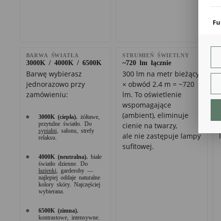
coo
Fu
Teg
ust
Dzi
BARWA ŚWIATŁA
STRUMIEŃ ŚWIETLNY
str
3000K / 4000K / 6500K
~720 lm łącznie
fun
Barwę wybierasz
300 lm na metr bieżący
jednorazowo przy
× obwód 2.4 m = ~720
An
zamówieniu:
lm. To oświetlenie
Ana
wspomagające
Coo
(ambient), eliminuje
3000K (ciepła).
żółtawe,
int
przytulne światło. Do
cienie na twarzy,
nam
sypialni
, salonu, strefy
uży
ale nie zastępuje lampy
relaksu.
zgo
R
sufitowej.
Dzi
4000K (neutralna).
białe
str
światło dzienne. Do
łazienki
, garderoby —
Pro
najlepiej oddaje naturalne
Two
kolory skóry. Najczęściej
pro
wybierana.
par
pre
6500K (zimna).
kontrastowe, intensywne.