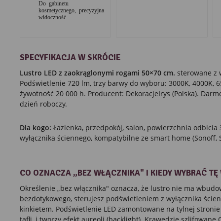
Do gabinetu
kosmetycznego, precyzyjna
widoczność.
SPECYFIKACJA W SKRÓCIE
Lustro LED z zaokrąglonymi rogami 50×70 cm.
sterowane z w
Podświetlenie 720 lm, trzy barwy do wyboru: 3000K, 4000K, 65
żywotność 20 000 h. Producent: DekoracjeIrys (Polska). Darm
dzień roboczy.
Dla kogo:
Łazienka, przedpokój, salon, powierzchnia odbici
wyłącznika ściennego, kompatybilne ze smart home (Sonoff, S
CO OZNACZA „BEZ WŁĄCZNIKA" I KIEDY WYBRAĆ TĘ
Określenie „bez włącznika" oznacza, że lustro nie ma wbud
bezdotykowego, sterujesz podświetleniem z wyłącznika ścien
kinkietem. Podświetlenie LED zamontowane na tylnej stronie
tafli, i tworzy efekt aureoli (backlight). Krawędzie szlifowane