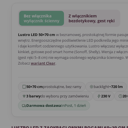
Bez włącznika
Z włącznikiem
wyłącznik ścienny
bezdotykowy, gest ręki
Lustro LED 50×70 cm
w bezramowej, prostokątnej formie pasuj
wnętrz. Energooszczędne podświetlenie LED podkreśla jego mini
i daje komfort codziennego użytkowania. Lustro włączasz wyłącz
kinkiet, gotowe pod smart home (Sonoff, Shelly). Wersja z włą
(gest ręki 5–8 cm) nie wymaga osobnego wyłącznika ściennego. W
Zobacz
wariant Clear
.
50×70 cm
prostokątne, bez ramy
backlight
~720 lm
3 barwy
do wyboru przy zamówieniu
230 V
20 
Darmowa dostawa
InPost, 1 dzień