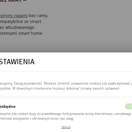
BEZ RAMY —
glonymi rogami
bez ramy,
kompatybilne ze smart
 bez wbudowanego
 systemami smart home
STAWIENIA
STEROWANIE
wyłącznik ścienny
anujemy Twoją prywatność. Możesz zmienić ustawienia cookies lub zaakceptować 
Podłączenie jak kinkiet,
zystkie. W dowolnym momencie możesz dokonać zmiany swoich ustawień.
dwa lub trzy przewody
(L, N, PE) przez
wyłącznik ścienny.
ezbędne
Kompatybilne ze smart
zbędne pliki cookies służą do prawidłowego funkcjonowania strony internetowej i umożliwiają 
home, sterownik Wi-Fi
fortowe korzystanie z oferowanych przez nas usług.
(Sonoff Mini, Shelly 1)
ki cookies odpowiadają na podejmowane przez Ciebie działania w celu m.in. dostosowania
Więcej
ich ustawień preferencji prywatności, logowania czy wypełniania formularzy. Dzięki plikom
w puszce zamiast