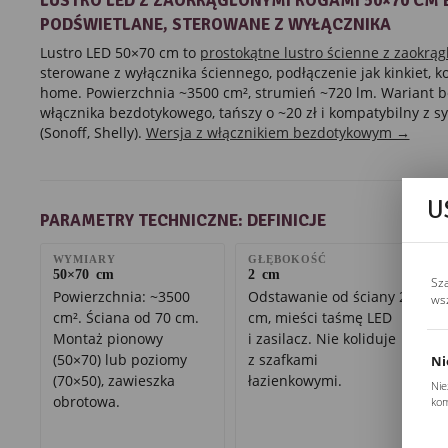
LUSTRO LED Z ZAOKRĄGLONYMI ROGAMI 50×70 CM 
PODŚWIETLANE, STEROWANE Z WYŁĄCZNIKA
Lustro LED 50×70 cm to
prostokątne lustro ścienne z zaokrą
sterowane z wyłącznika ściennego, podłączenie jak kinkiet, 
home. Powierzchnia ~3500 cm², strumień ~720 lm. Wariant
włącznika bezdotykowego, tańszy o ~20 zł i kompatybilny z
(Sonoff, Shelly).
Wersja z włącznikiem bezdotykowym →
U
PARAMETRY TECHNICZNE: DEFINICJE
WYMIARY
GŁĘBOKOŚĆ
50×70 cm
2 cm
Sz
Powierzchnia: ~3500
Odstawanie od ściany 2
ws
cm². Ściana od 70 cm.
cm, mieści taśmę LED
Montaż pionowy
i zasilacz. Nie koliduje
(50×70) lub poziomy
z szafkami
Ni
(70×50), zawieszka
łazienkowymi.
Nie
obrotowa.
kom
Pli
Two