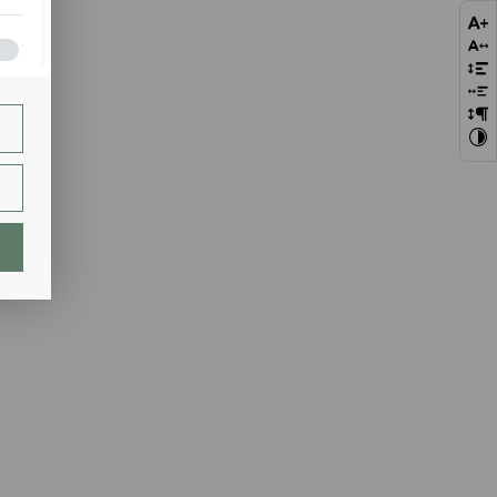
bie
szej
ie.
lają
ch.