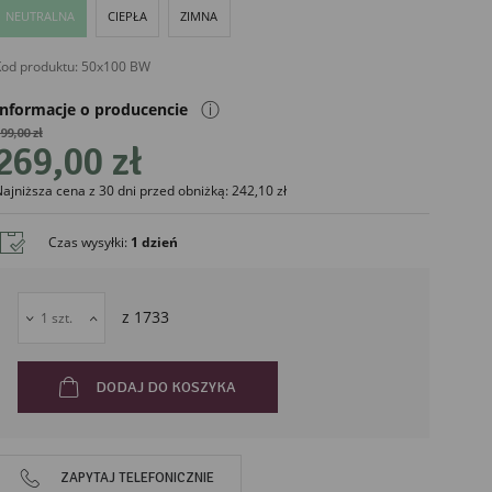
NEUTRALNA
CIEPŁA
ZIMNA
od produktu:
50x100 BW
ⓘ
Informacje o producencie
99,00 zł
269,00 zł
ajniższa cena z 30 dni przed obniżką: 242,10 zł
liński
Czas wysyłki
:
1 dzień
z
1733
DODAJ DO KOSZYKA
ZAPYTAJ TELEFONICZNIE