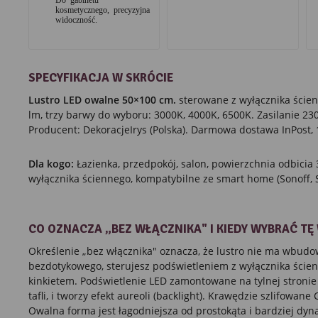
kosmetycznego, precyzyjna
widoczność.
SPECYFIKACJA W SKRÓCIE
Lustro LED owalne 50×100 cm.
sterowane z wyłącznika ścien
lm, trzy barwy do wyboru: 3000K, 4000K, 6500K. Zasilanie 230
Producent: DekoracjeIrys (Polska). Darmowa dostawa InPost, 
Dla kogo:
Łazienka, przedpokój, salon, powierzchnia odbici
wyłącznika ściennego, kompatybilne ze smart home (Sonoff, S
CO OZNACZA „BEZ WŁĄCZNIKA" I KIEDY WYBRAĆ TĘ
Określenie „bez włącznika" oznacza, że lustro nie ma wbud
bezdotykowego, sterujesz podświetleniem z wyłącznika ścien
kinkietem. Podświetlenie LED zamontowane na tylnej stronie
tafli, i tworzy efekt aureoli (backlight). Krawędzie szlifowane
Owalna forma jest łagodniejsza od prostokąta i bardziej dyn