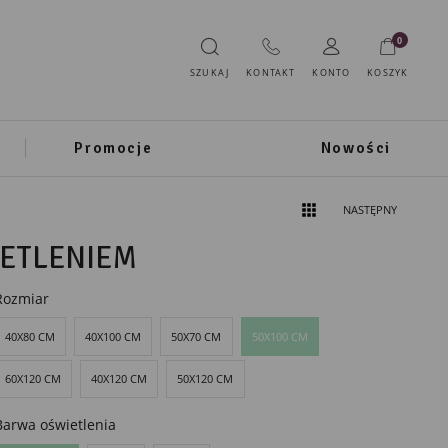
0
SZUKAJ
KONTAKT
KONTO
KOSZYK
Promocje
Nowości
NASTĘPNY
IETLENIEM
Rozmiar
40X80 CM
40X100 CM
50X70 CM
50X100 CM
60X120 CM
40X120 CM
50X120 CM
Barwa oświetlenia