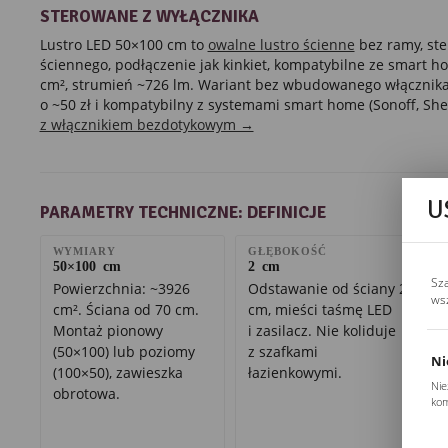
STEROWANE Z WYŁĄCZNIKA
Lustro LED 50×100 cm to
owalne lustro ścienne
bez ramy, ste
ściennego, podłączenie jak kinkiet, kompatybilne ze smart 
cm², strumień ~726 lm. Wariant bez wbudowanego włącznika
o ~50 zł i kompatybilny z systemami smart home (Sonoff, Shel
z włącznikiem bezdotykowym →
U
PARAMETRY TECHNICZNE: DEFINICJE
WYMIARY
GŁĘBOKOŚĆ
50×100 cm
2 cm
Sz
Powierzchnia: ~3926
Odstawanie od ściany 2
ws
cm². Ściana od 70 cm.
cm, mieści taśmę LED
Montaż pionowy
i zasilacz. Nie koliduje
(50×100) lub poziomy
z szafkami
Ni
(100×50), zawieszka
łazienkowymi.
Nie
obrotowa.
kom
Pli
Two