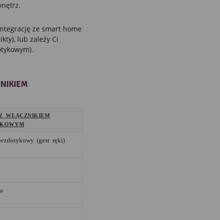
nętrz.
integrację ze smart home
kty), lub zależy Ci
otykowym).
NIKIEM
Z WŁĄCZNIKIEM
YKOWYM
ezdotykowy (gest ręki)
a