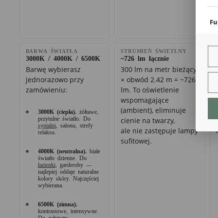
coo
Fu
Teg
ust
BARWA ŚWIATŁA
STRUMIEŃ ŚWIETLNY
Dzi
3000K / 4000K / 6500K
~726 lm łącznie
str
fun
Barwę wybierasz
300 lm na metr bieżący
jednorazowo przy
× obwód 2.42 m = ~726
An
zamówieniu:
lm. To oświetlenie
Ana
wspomagające
Coo
(ambient), eliminuje
3000K (ciepła).
żółtawe,
int
przytulne światło. Do
cienie na twarzy,
nam
sypialni
, salonu, strefy
ale nie zastępuje lampy
uży
relaksu.
zgo
sufitowej.
R
4000K (neutralna).
białe
Dzi
światło dzienne. Do
str
łazienki
, garderoby —
najlepiej oddaje naturalne
Pro
kolory skóry. Najczęściej
Two
wybierana.
pro
par
pre
6500K (zimna).
kontrastowe, intensywne.
Do gabinetu