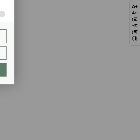
bie
szej
ie.
lają
ch.