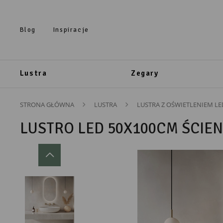
Przejdź do treści.
Przejdź do menu.
Przejdź do wyszukiwarki.
Blog
Inspiracje
Lustra
Zegary
STRONA GŁÓWNA
LUSTRA
LUSTRA Z OŚWIETLENIEM LE
LUSTRO LED 50X100CM ŚCIE