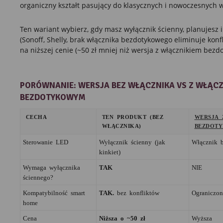
organiczny kształt pasujący do klasycznych i nowoczesnych w
Ten wariant wybierz, gdy masz wyłącznik ścienny, planujesz 
(Sonoff, Shelly, brak włącznika bezdotykowego eliminuje konfli
na niższej cenie (~50 zł mniej niż wersja z włącznikiem bezd
PORÓWNANIE: WERSJA BEZ WŁĄCZNIKA VS Z WŁĄCZ
BEZDOTYKOWYM
CECHA
TEN PRODUKT (BEZ
WERSJA 
WŁĄCZNIKA)
BEZDOT
Sterowanie LED
Wyłącznik ścienny (jak
Włącznik b
kinkiet)
Wymaga wyłącznika
TAK
NIE
ściennego?
Kompatybilność smart
TAK.
bez konfliktów
Ograniczon
home
Cena
Niższa o ~50 zł
Wyższa