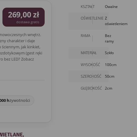
KSZTAŁT
Owalne
269,00 zł
OŚWIETLENIE
Z
dostawa gratis
oświetleniem
 nowoczesnych wnętrz.
RAMA
Bez
ny charakter i daje
ramy
ściennym, jak kinkiet,
MATERIAŁ
Szkło
bezdotykowym (gest ręki
ro bez LED? Zobacz
WYSOKOŚĆ
100cm
SZEROKOŚĆ
50cm
GŁĘBOKOŚĆ
2cm
000 h
żywotności
WIETLANE,