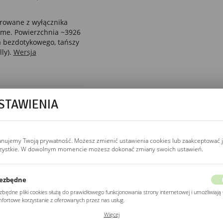
rowane z wyłącznika
home. Powierzchnia ~3926
 bezdotykowego, tańszy
ly).
Wersja
STAWIENIA
STEROWANIE
wyłącznik ścienny
anujemy Twoją prywatność. Możesz zmienić ustawienia cookies lub zaakceptować 
Podłączenie jak kinkiet,
zystkie. W dowolnym momencie możesz dokonać zmiany swoich ustawień.
dwa lub trzy przewody
(L, N, PE) przez
wyłącznik ścienny.
ezbędne
Kompatybilne ze smart
zbędne pliki cookies służą do prawidłowego funkcjonowania strony internetowej i umożliwiają 
home, sterownik Wi-Fi
fortowe korzystanie z oferowanych przez nas usług.
(Sonoff Mini, Shelly 1)
ki cookies odpowiadają na podejmowane przez Ciebie działania w celu m.in. dostosowania
Więcej
w puszce zamiast
ich ustawień preferencji prywatności, logowania czy wypełniania formularzy. Dzięki plikom