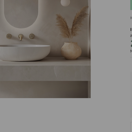
K
2
PRODUCENT
N
DekoracjeIrys
DekoracjeIrys.pl Paweł Ćwik
726689468
biuro@dekoracjeirys.pl
Ul. Leśna 13
88-320
Łąkie
Polska