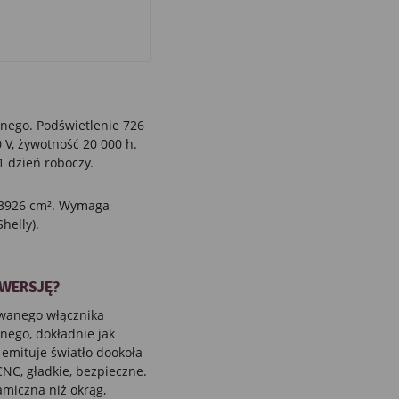
nego. Podświetlenie 726
 V, żywotność 20 000 h.
1 dzień roboczy.
a 3926 cm². Wymaga
helly).
 WERSJĘ?
owanego włącznika
nego, dokładnie jak
 emituje światło dookoła
 CNC, gładkie, bezpieczne.
amiczna niż okrąg,