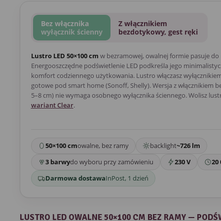
Bez włącznika
Z włącznikiem
wyłącznik ścienny
bezdotykowy, gest ręki
Lustro LED 50×100 cm
w bezramowej, owalnej formie pasuje do
Energooszczędne podświetlenie LED podkreśla jego minimalistycz
komfort codziennego użytkowania. Lustro włączasz wyłącznikiem 
gotowe pod smart home (Sonoff, Shelly). Wersja z włącznikiem 
5–8 cm) nie wymaga osobnego wyłącznika ściennego. Wolisz lust
wariant Clear
.
50×100 cm
owalne, bez ramy
backlight
~726 lm
3 barwy
do wyboru przy zamówieniu
230 V
20 
Darmowa dostawa
InPost, 1 dzień
LUSTRO LED OWALNE 50×100 CM BEZ RAMY — PODŚ