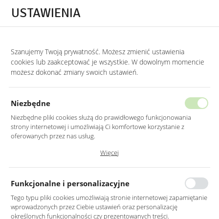
Przejdź do treści.
Przejdź do menu.
Przejdź do wyszukiwarki.
USTAWIENIA
0
Szanujemy Twoją prywatność. Możesz zmienić ustawienia
STRONA GŁÓWNA
LUSTRA
LUSTRA WISZĄCE
cookies lub zaakceptować je wszystkie. W dowolnym momencie
możesz dokonać zmiany swoich ustawień.
LUSTRO LED 100 CM OKRĄGŁE
ŚCIĘTY BOK Z PODŚWIETLENIEM
Niezbędne
Niezbędne pliki cookies służą do prawidłowego funkcjonowania
strony internetowej i umożliwiają Ci komfortowe korzystanie z
oferowanych przez nas usług.
Pliki cookies odpowiadają na podejmowane przez Ciebie działania w
Więcej
celu m.in. dostosowania Twoich ustawień preferencji prywatności,
logowania czy wypełniania formularzy. Dzięki plikom cookies strona, z
której korzystasz, może działać bez zakłóceń.
Funkcjonalne i personalizacyjne
Tego typu pliki cookies umożliwiają stronie internetowej zapamiętanie
wprowadzonych przez Ciebie ustawień oraz personalizację
określonych funkcjonalności czy prezentowanych treści.