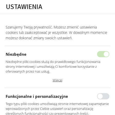
Przejdź do treści.
Przejdź do menu.
Przejdź do wyszukiwarki.
USTAWIENIA
0
Szanujemy Twoją prywatność. Możesz zmienić ustawienia
STRONA GŁÓWNA
LUSTRA
LUSTRA WISZĄCE
cookies lub zaakceptować je wszystkie. W dowolnym momencie
możesz dokonać zmiany swoich ustawień.
LUSTRO LED 100 CM OKRĄGŁE
ŚCIĘTY BOK Z PODŚWIETLENIEM
Niezbędne
Niezbędne pliki cookies służą do prawidłowego funkcjonowania
strony internetowej i umożliwiają Ci komfortowe korzystanie z
oferowanych przez nas usług.
Pliki cookies odpowiadają na podejmowane przez Ciebie działania w
Więcej
celu m.in. dostosowania Twoich ustawień preferencji prywatności,
logowania czy wypełniania formularzy. Dzięki plikom cookies strona, z
której korzystasz, może działać bez zakłóceń.
Funkcjonalne i personalizacyjne
Tego typu pliki cookies umożliwiają stronie internetowej zapamiętanie
wprowadzonych przez Ciebie ustawień oraz personalizację
określonych funkcjonalności czy prezentowanych treści.