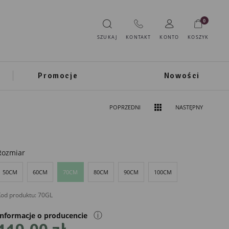
0
SZUKAJ
KONTAKT
KONTO
KOSZYK
Promocje
Nowości
POPRZEDNI
NASTĘPNY
Rozmiar
50CM
60CM
70CM
80CM
90CM
100CM
od produktu:
70GL
ⓘ
Informacje o producencie