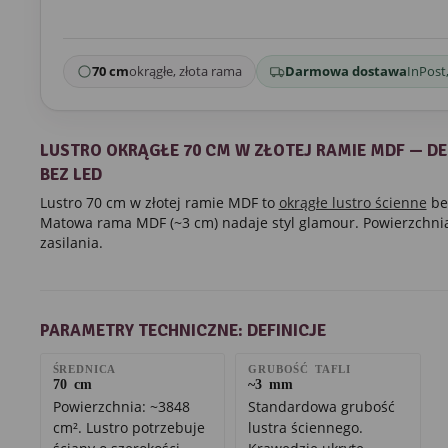
70 cm
okrągłe, złota rama
Darmowa dostawa
InPost,
LUSTRO OKRĄGŁE 70 CM W ZŁOTEJ RAMIE MDF — D
BEZ LED
Lustro 70 cm w złotej ramie MDF to
okrągłe lustro ścienne
be
Matowa rama MDF (~3 cm) nadaje styl glamour. Powierzchni
zasilania.
PARAMETRY TECHNICZNE: DEFINICJE
ŚREDNICA
GRUBOŚĆ TAFLI
70 cm
~3 mm
Powierzchnia: ~3848
Standardowa grubość
cm². Lustro potrzebuje
lustra ściennego.