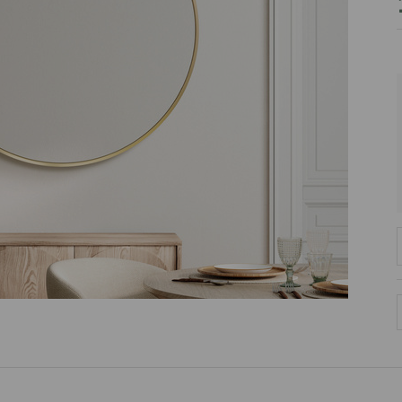
PRODUCENT
DekoracjeIrys.pl