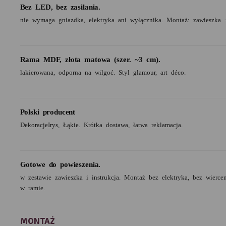
Bez LED, bez zasilania.
nie wymaga gniazdka, elektryka ani wyłącznika. Montaż: zawieszka 
Rama MDF, złota matowa (szer. ~3 cm).
lakierowana, odporna na wilgoć. Styl glamour, art déco.
Polski producent
DekoracjeIrys, Łąkie. Krótka dostawa, łatwa reklamacja.
Gotowe do powieszenia.
w zestawie zawieszka i instrukcja. Montaż bez elektryka, bez wierc
w ramie.
MONTAŻ