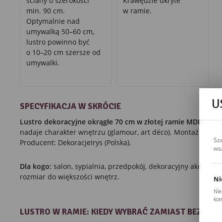
ściany o szerokości
Krawędzie ukryte
min. 90 cm.
w ramie.
Optymalnie nad
umywalką 50–60 cm,
lustro powinno być
o 10–20 cm szersze od
umywalki.
U
SPECYFIKACJA W SKRÓCIE
Lustro dekoracyjne okrągłe 70 cm w złotej ramie MDF.
bez p
nadaje charakter wnętrzu (glamour, art déco). Montaż mecha
Sz
Producent: DekoracjeIrys (Polska).
ws
Dla kogo:
salon, sypialnia, przedpokój, dekoracyjny akcent n
rozmiar do większości wnętrz.
Ni
Nie
kom
Pli
LUSTRO W RAMIE: KIEDY WYBRAĆ ZAMIAST BEZRA
Two