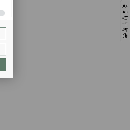
bie
szej
ie.
lają
ch.