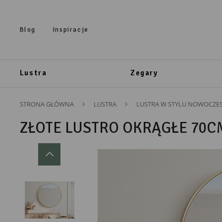
Przejdź do treści.
Przejdź do menu.
Przejdź do wyszukiwarki.
Blog
Inspiracje
Lustra
Zegary
STRONA GŁÓWNA
LUSTRA
LUSTRA W STYLU NOWOCZE
ZŁOTE LUSTRO OKRĄGŁE 70C