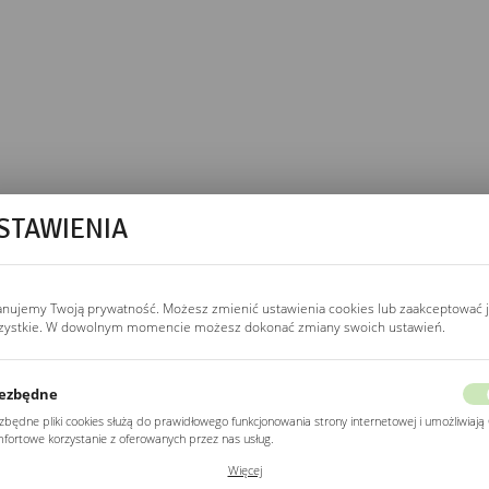
STAWIENIA
odświetlenia LED. Rama
niczny bez elektryka.
anujemy Twoją prywatność. Możesz zmienić ustawienia cookies lub zaakceptować 
zystkie. W dowolnym momencie możesz dokonać zmiany swoich ustawień.
a ścianie. Uniwersalny
ezbędne
zbędne pliki cookies służą do prawidłowego funkcjonowania strony internetowej i umożliwiają 
fortowe korzystanie z oferowanych przez nas usług.
ki cookies odpowiadają na podejmowane przez Ciebie działania w celu m.in. dostosowania
MOWEGO?
Więcej
ich ustawień preferencji prywatności, logowania czy wypełniania formularzy. Dzięki plikom