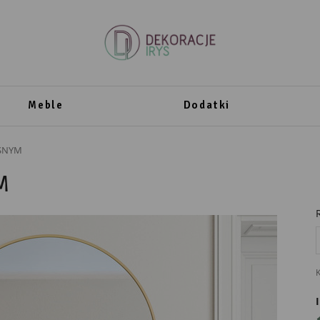
Meble
Dodatki
SNYM
M
K