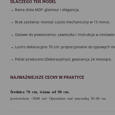
DLACZEGO TEN MODEL
→ Rama złota MDF: glamour i elegancja.
→ Brak zasilania: montaż czysto mechaniczny w 15 minut.
→ Gotowe do powieszenia: zawieszka i instrukcja w zestawie
→ Lustro dekoracyjne 70 cm: proporcjonalne do typowych me
→ Polski producent (DekoracjeIrys): gwarancja 24 miesiące.
NAJWAŻNIEJSZE CECHY W PRAKTYCE
Średnica 70 cm, ściana od 90 cm.
powierzchnia ~3848 cm². Optymalnie nad umywalką 50–60 cm.