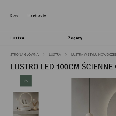
Przejdź do treści.
Przejdź do menu.
Przejdź do wyszukiwarki.
Blog
Inspiracje
Lustra
Zegary
STRONA GŁÓWNA
LUSTRA
LUSTRA W STYLU NOWOCZE
LUSTRO LED 100CM ŚCIENNE