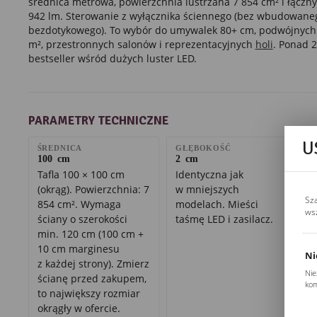
średnica metrowa, powierzchnia lustrzana 7 854 cm² i łączny
942 lm. Sterowanie z wyłącznika ściennego (bez wbudowane
bezdotykowego). To wybór do umywalek 80+ cm, podwójnych 
m², przestronnych salonów i reprezentacyjnych
holi
. Ponad 2
bestseller wśród dużych luster LED.
PARAMETRY TECHNICZNE
U
ŚREDNICA
GŁĘBOKOŚĆ
100 cm
2 cm
Tafla 100 × 100 cm
Identyczna jak
(okrąg). Powierzchnia: 7
w mniejszych
Sz
854 cm². Wymaga
modelach. Mieści
ws
ściany o szerokości
taśmę LED i zasilacz.
min. 120 cm (100 cm +
10 cm marginesu
Ni
z każdej strony). Zmierz
Nie
ścianę przed zakupem,
kom
to największy rozmiar
Pli
okrągły w ofercie.
Two