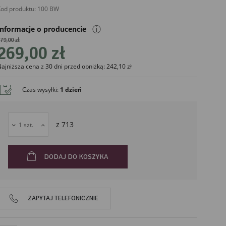
od produktu:
100 BW
ⓘ
Informacje o producencie
79,00 zł
269,00 zł
ajniższa cena z 30 dni przed obniżką: 242,10 zł
liński
Czas wysyłki
:
1 dzień
z
713
DODAJ DO KOSZYKA
ZAPYTAJ TELEFONICZNIE