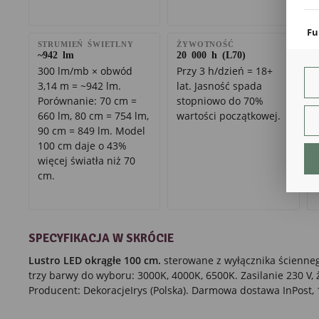
coo
Fu
STRUMIEŃ ŚWIETLNY
ŻYWOTNOŚĆ
Teg
~942 lm
20 000 h (L70)
ust
300 lm/mb × obwód
Przy 3 h/dzień = 18+
Dzi
3,14 m = ~942 lm.
lat. Jasność spada
str
fun
Porównanie: 70 cm =
stopniowo do 70%
660 lm, 80 cm = 754 lm,
wartości początkowej.
An
90 cm = 849 lm. Model
Ana
100 cm daje o 43%
Coo
więcej światła niż 70
int
cm.
nam
uży
zgo
R
Dzi
SPECYFIKACJA W SKRÓCIE
str
Pro
Lustro LED okrągłe 100 cm.
sterowane z wyłącznika ścienneg
Two
trzy barwy do wyboru: 3000K, 4000K, 6500K. Zasilanie 230 V,
pro
par
Producent: DekoracjeIrys (Polska). Darmowa dostawa InPost, 
pre