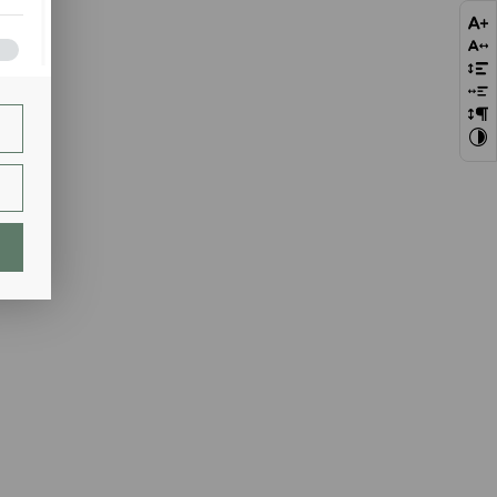
bie
szej
ie.
lają
ch.