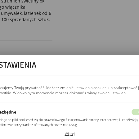
 strumień świetlny ok.
go włącznika
umywalek, łazienek od 6
 100 sprzedanych sztuk,
STAWIENIA
BARWA ŚWIATŁA
3000K / 4000K / 6500K
3000K.
ciepła, żółtawa.
Salon, sypialnia, strefa
relaksu.
anujemy Twoją prywatność. Możesz zmienić ustawienia cookies lub zaakceptować 
zystkie. W dowolnym momencie możesz dokonać zmiany swoich ustawień.
4000K.
neutralna, dzienna.
Łazienka, garderoba —
najlepsza do pielęgnacji.
ezbędne
6500K.
zimna,
zbędne pliki cookies służą do prawidłowego funkcjonowania strony internetowej i umożliwiają 
kontrastowa. Gabinet
fortowe korzystanie z oferowanych przez nas usług.
kosmetyczny, salon
fryzjerski.
ki cookies odpowiadają na podejmowane przez Ciebie działania w celu m.in. dostosowania
Więcej
ich ustawień preferencji prywatności, logowania czy wypełniania formularzy. Dzięki plikom