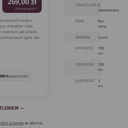
269,00 zł
OŚWIETLENIE
Z
dostawa gratis
oświetleniem
woczesnych wnętrz.
RAMA
Bez
ny charakter i daje
ramy
ściennym, jak kinkiet,
MATERIAŁ
Lustro
bezdotykowym (gest ręki
WYSOKOŚĆ
100
cm
SZEROKOŚĆ
100
cm
000 h
żywotności
GŁĘBOKOŚĆ
3
cm
TLENIEM —
ustro ścienne
w ofercie,