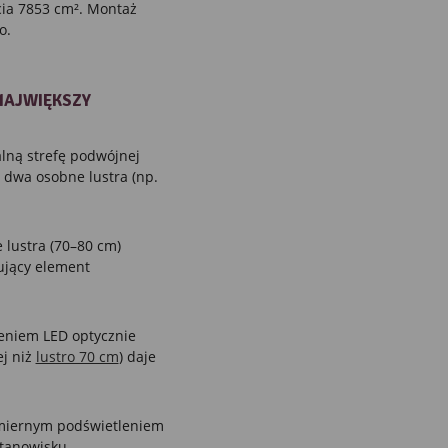
cia 7853 cm². Montaż
o.
NAJWIĘKSZY
lną strefę podwójnej
dwa osobne lustra (np.
 lustra (70–80 cm)
ujący element
eniem LED optycznie
ej niż
lustro 70 cm
) daje
miernym podświetleniem
stanowisku.