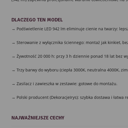
DLACZEGO TEN MODEL
→ Podświetlenie LED 942 lm eliminuje cienie na twarzy: lepsz
→ Sterowanie z wyłącznika ściennego: montaż jak kinkiet, bez
→ Żywotność 20 000 h: przy 3 h dziennie ponad 18 lat bez w
→ Trzy barwy do wyboru (ciepła 3000K, neutralna 4000K, zim
→ Zasilacz i zawieszka w zestawie: gotowe do montażu.
→ Polski producent (DekoracjeIrys): szybka dostawa i łatwa r
NAJWAŻNIEJSZE CECHY