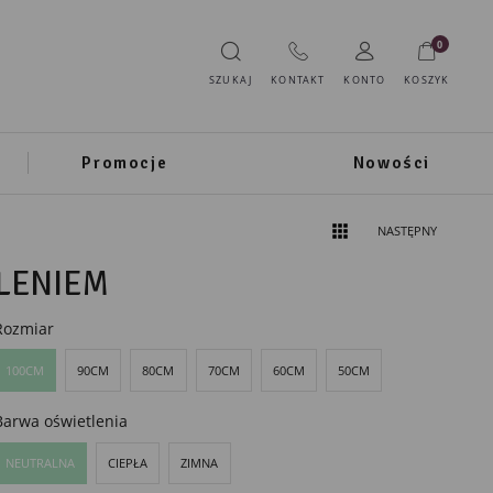
0
SZUKAJ
KONTAKT
KONTO
KOSZYK
Promocje
Nowości
NASTĘPNY
LENIEM
Rozmiar
100CM
90CM
80CM
70CM
60CM
50CM
Barwa oświetlenia
NEUTRALNA
CIEPŁA
ZIMNA