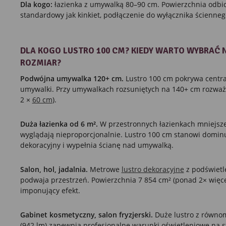
Dla kogo:
łazienka z umywalką 80–90 cm. Powierzchnia odbi
standardowy jak kinkiet, podłączenie do wyłącznika ścienneg
DLA KOGO LUSTRO 100 CM? KIEDY WARTO WYBRAĆ 
ROZMIAR?
Podwójna umywalka 120+ cm.
Lustro 100 cm pokrywa centra
umywalki. Przy umywalkach rozsuniętych na 140+ cm rozważ 
2 ×
60 cm
).
Duża łazienka od 6 m².
W przestronnych łazienkach mniejsze
wyglądają nieproporcjonalnie. Lustro 100 cm stanowi domin
dekoracyjny i wypełnia ścianę nad umywalką.
Salon, hol, jadalnia.
Metrowe
lustro dekoracyjne
z podświetl
podwaja przestrzeń. Powierzchnia 7 854 cm² (ponad 2× więc
imponujący efekt.
Gabinet kosmetyczny, salon fryzjerski.
Duże lustro z równo
(942 lm) zapewnia profesjonalne warunki oświetleniowe na 