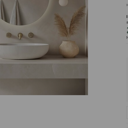
K
3
PRODUCENT
N
DekoracjeIrys
DekoracjeIrys.pl Paweł Ćwik
726689468
biuro@dekoracjeirys.pl
Ul. Leśna 13
88-320
Łąkie
Polska