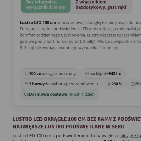
Bez włącznika
Z włącznikiem
wyłącznik ścienny
bezdotykowy, gest ręki
Lustro LED 100 cm
w bezramowej, okrągłej formie pasuje do no
Energooszczędne podświetlenie LED podkreśla jego minimalistycz
komfort codziennego użytkowania. Lustro włączasz wyłącznikiem 
gotowe pod smart home (Sonoff, Shelly). Wersja z włącznikiem 
5–8 cm) nie wymaga osobnego wyłącznika ściennego.
100 cm
okrągłe, bez ramy
backlight
~942 lm
3 barwy
do wyboru przy zamówieniu
230 V
20 
Darmowa dostawa
InPost, 1 dzień
LUSTRO LED OKRĄGŁE 100 CM BEZ RAMY Z PODŚWIE
NAJWIĘKSZE LUSTRO PODŚWIETLANE W SERII
Lustro LED 100 cm z podświetleniem to największe
okrągłe l