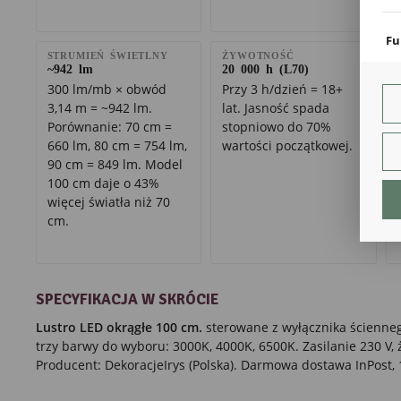
coo
Fu
STRUMIEŃ ŚWIETLNY
ŻYWOTNOŚĆ
Teg
~942 lm
20 000 h (L70)
ust
300 lm/mb × obwód
Przy 3 h/dzień = 18+
Dzi
3,14 m = ~942 lm.
lat. Jasność spada
str
fun
Porównanie: 70 cm =
stopniowo do 70%
660 lm, 80 cm = 754 lm,
wartości początkowej.
An
90 cm = 849 lm. Model
Ana
100 cm daje o 43%
Coo
więcej światła niż 70
int
cm.
nam
uży
zgo
R
Dzi
SPECYFIKACJA W SKRÓCIE
str
Pro
Lustro LED okrągłe 100 cm.
sterowane z wyłącznika ścienneg
Two
trzy barwy do wyboru: 3000K, 4000K, 6500K. Zasilanie 230 V,
pro
par
Producent: DekoracjeIrys (Polska). Darmowa dostawa InPost, 
pre