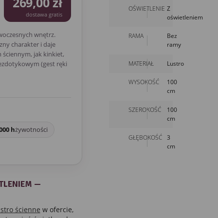
269,00 zł
OŚWIETLENIE
Z
dostawa gratis
oświetleniem
woczesnych wnętrz.
RAMA
Bez
ny charakter i daje
ramy
ściennym, jak kinkiet,
MATERIAŁ
Lustro
bezdotykowym (gest ręki
WYSOKOŚĆ
100
cm
SZEROKOŚĆ
100
cm
000 h
żywotności
GŁĘBOKOŚĆ
3
cm
TLENIEM —
ustro ścienne
w ofercie,