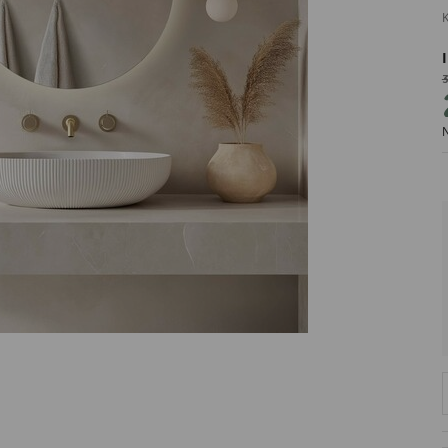
K
3
PRODUCENT
N
DekoracjeIrys
DekoracjeIrys.pl Paweł Ćwik
726689468
biuro@dekoracjeirys.pl
Ul. Leśna 13
88-320
Łąkie
Polska