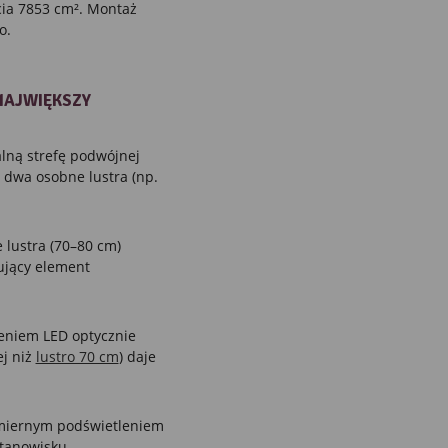
cia 7853 cm². Montaż
o.
NAJWIĘKSZY
lną strefę podwójnej
dwa osobne lustra (np.
 lustra (70–80 cm)
ujący element
eniem LED optycznie
ej niż
lustro 70 cm
) daje
miernym podświetleniem
stanowisku.