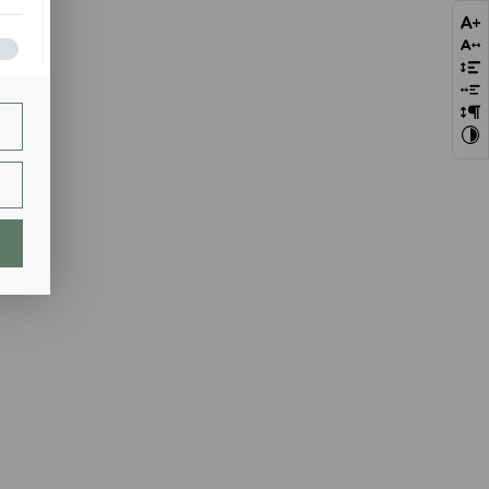
bie
szej
ie.
lają
ch.