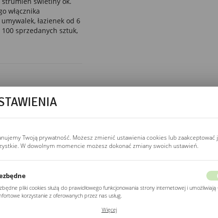
 strumień świetlny ok.
go włącznika
umywalek, łazienek od 6
 100 sprzedanych sztuk,
STAWIENIA
BARWA ŚWIATŁA
3000K / 4000K / 6500K
3000K.
ciepła, żółtawa.
Salon, sypialnia, strefa
relaksu.
anujemy Twoją prywatność. Możesz zmienić ustawienia cookies lub zaakceptować 
zystkie. W dowolnym momencie możesz dokonać zmiany swoich ustawień.
4000K.
neutralna, dzienna.
Łazienka, garderoba —
najlepsza do pielęgnacji.
ezbędne
6500K.
zimna,
zbędne pliki cookies służą do prawidłowego funkcjonowania strony internetowej i umożliwiają 
kontrastowa. Gabinet
fortowe korzystanie z oferowanych przez nas usług.
kosmetyczny, salon
fryzjerski.
ki cookies odpowiadają na podejmowane przez Ciebie działania w celu m.in. dostosowania
Więcej
ich ustawień preferencji prywatności, logowania czy wypełniania formularzy. Dzięki plikom