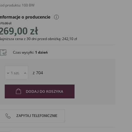
od produktu:
100 BW
ⓘ
Informacje o producencie
79,00 zł
269,00 zł
ajniższa cena z 30 dni przed obniżką: 242,10 zł
liński
Czas wysyłki
:
1 dzień
z
704
DODAJ DO KOSZYKA
ZAPYTAJ TELEFONICZNIE