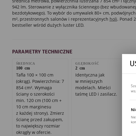
średnica metrowa, powierzchnia lustrzana 7 854 cm² i łączny
942 lm. Sterowanie z wyłącznika ściennego (bez wbudowane
bezdotykowego). To wybór do umywalek 80+ cm, podwójnych 
m², przestronnych salonów i reprezentacyjnych
holi
. Ponad 2
bestseller wśród dużych luster LED.
PARAMETRY TECHNICZNE
U
ŚREDNICA
GŁĘBOKOŚĆ
100 cm
2 cm
Tafla 100 × 100 cm
Identyczna jak
(okrąg). Powierzchnia: 7
w mniejszych
Sz
854 cm². Wymaga
modelach. Mieści
ws
ściany o szerokości
taśmę LED i zasilacz.
min. 120 cm (100 cm +
10 cm marginesu
Ni
z każdej strony). Zmierz
Nie
ścianę przed zakupem,
kom
to największy rozmiar
Pli
okrągły w ofercie.
Two