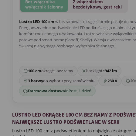
Bez włącznika
Z włącznikiem
wyłącznik ścienny
bezdotykowy, gest ręki
Lustro LED 100 cm
w bezramowej, okrągłej formie pasuje do no
Energooszczędne podświetlenie LED podkreśla jego minimalistycz
komfort codziennego użytkowania. Lustro włączasz wyłącznikiem 
gotowe pod smart home (Sonoff, Shelly). Wersja z włącznikiem 
5–8 cm) nie wymaga osobnego wyłącznika ściennego.
100 cm
okrągłe, bez ramy
backlight
~942 lm
3 barwy
do wyboru przy zamówieniu
230 V
20 
Darmowa dostawa
InPost, 1 dzień
LUSTRO LED OKRĄGŁE 100 CM BEZ RAMY Z PODŚWIE
NAJWIĘKSZE LUSTRO PODŚWIETLANE W SERII
Lustro LED 100 cm z podświetleniem to największe
okrągłe l