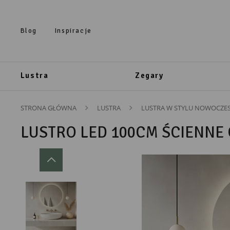
Przejdź do treści.
Przejdź do menu.
Przejdź do wyszukiwarki.
Blog
Inspiracje
Lustra
Zegary
STRONA GŁÓWNA
LUSTRA
LUSTRA W STYLU NOWOCZE
LUSTRO LED 100CM ŚCIENNE