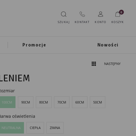
0
SZUKAJ
KONTAKT
KONTO
KOSZYK
Promocje
Nowości
NASTĘPNY
LENIEM
Rozmiar
100CM
90CM
80CM
70CM
60CM
50CM
Barwa oświetlenia
NEUTRALNA
CIEPŁA
ZIMNA