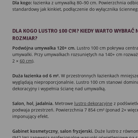
Dla kogo:
łazienka z umywalką 80–90 cm. Powierzchnia odbi
standardowy jak kinkiet, podłączenie do wyłącznika ścienneg
DLA KOGO LUSTRO 100 CM? KIEDY WARTO WYBRAĆ 
ROZMIAR?
Podwójna umywalka 120+ cm.
Lustro 100 cm pokrywa centra
umywalki. Przy umywalkach rozsuniętych na 140+ cm rozważ 
2 ×
60 cm
).
Duża łazienka od 6 m².
W przestronnych łazienkach mniejsze
wyglądają nieproporcjonalnie. Lustro 100 cm stanowi domin
dekoracyjny i wypełnia ścianę nad umywalką.
Salon, hol, jadalnia.
Metrowe
lustro dekoracyjne
z podświetl
podwaja przestrzeń. Powierzchnia 7 854 cm² (ponad 2× więc
imponujący efekt.
Gabinet kosmetyczny, salon fryzjerski.
Duże lustro z równo
(942 lm) zapewnia profesjonalne warunki oświetleniowe na 