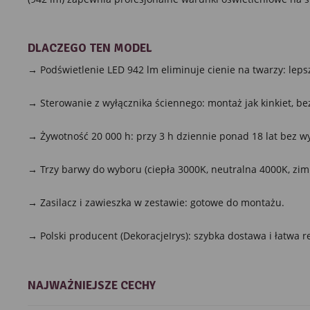
DLACZEGO TEN MODEL
→ Podświetlenie LED 942 lm eliminuje cienie na twarzy: lepsz
→ Sterowanie z wyłącznika ściennego: montaż jak kinkiet, bez
→ Żywotność 20 000 h: przy 3 h dziennie ponad 18 lat bez w
→ Trzy barwy do wyboru (ciepła 3000K, neutralna 4000K, zim
→ Zasilacz i zawieszka w zestawie: gotowe do montażu.
→ Polski producent (DekoracjeIrys): szybka dostawa i łatwa r
NAJWAŻNIEJSZE CECHY