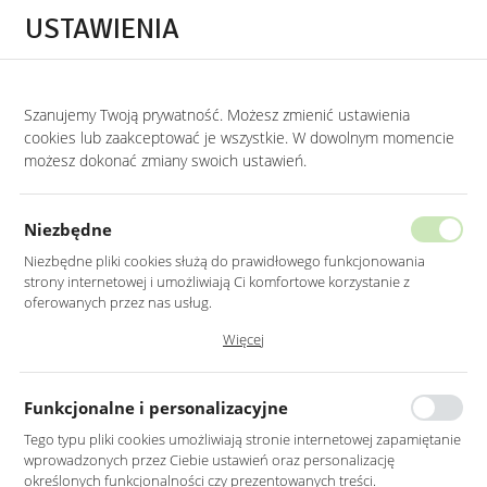
Przejdź do treści.
Przejdź do menu.
Przejdź do wyszukiwarki.
USTAWIENIA
0
Szanujemy Twoją prywatność. Możesz zmienić ustawienia
STRONA GŁÓWNA
LUSTRA
LUSTRA W STYLU GLAMOUR
cookies lub zaakceptować je wszystkie. W dowolnym momencie
możesz dokonać zmiany swoich ustawień.
LUSTRO LED 60X90CM ŚCIENNE
PROSTOKĄTNE BEZ RAMY
Niezbędne
Z PODŚWIETLENIEM Z WŁĄCZNIKIEM
Niezbędne pliki cookies służą do prawidłowego funkcjonowania
strony internetowej i umożliwiają Ci komfortowe korzystanie z
oferowanych przez nas usług.
Pliki cookies odpowiadają na podejmowane przez Ciebie działania w
Więcej
celu m.in. dostosowania Twoich ustawień preferencji prywatności,
logowania czy wypełniania formularzy. Dzięki plikom cookies strona, z
której korzystasz, może działać bez zakłóceń.
Funkcjonalne i personalizacyjne
Tego typu pliki cookies umożliwiają stronie internetowej zapamiętanie
wprowadzonych przez Ciebie ustawień oraz personalizację
określonych funkcjonalności czy prezentowanych treści.