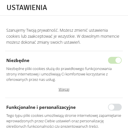
Przejdź do treści.
Przejdź do menu.
Przejdź do wyszukiwarki.
USTAWIENIA
0
Szanujemy Twoją prywatność. Możesz zmienić ustawienia
STRONA GŁÓWNA
LUSTRA
LUSTRA DO SYPIALNI
cookies lub zaakceptować je wszystkie. W dowolnym momencie
możesz dokonać zmiany swoich ustawień.
LUSTRO LED 70CM ŚCIENNE
OKRĄGŁE BEZ RAMY Z WŁĄCZNIKIEM
Niezbędne
Niezbędne pliki cookies służą do prawidłowego funkcjonowania
strony internetowej i umożliwiają Ci komfortowe korzystanie z
oferowanych przez nas usług.
Pliki cookies odpowiadają na podejmowane przez Ciebie działania w
Więcej
celu m.in. dostosowania Twoich ustawień preferencji prywatności,
logowania czy wypełniania formularzy. Dzięki plikom cookies strona, z
której korzystasz, może działać bez zakłóceń.
Funkcjonalne i personalizacyjne
Tego typu pliki cookies umożliwiają stronie internetowej zapamiętanie
wprowadzonych przez Ciebie ustawień oraz personalizację
określonych funkcjonalności czy prezentowanych treści.