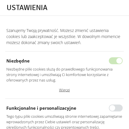
Przejdź do treści.
Przejdź do menu.
Przejdź do wyszukiwarki.
USTAWIENIA
0
Szanujemy Twoją prywatność. Możesz zmienić ustawienia
STRONA GŁÓWNA
LUSTRA
LUSTRA DO SYPIALNI
cookies lub zaakceptować je wszystkie. W dowolnym momencie
możesz dokonać zmiany swoich ustawień.
LUSTRO LED 70CM ŚCIENNE
OKRĄGŁE BEZ RAMY Z WŁĄCZNIKIEM
Niezbędne
Niezbędne pliki cookies służą do prawidłowego funkcjonowania
strony internetowej i umożliwiają Ci komfortowe korzystanie z
oferowanych przez nas usług.
Pliki cookies odpowiadają na podejmowane przez Ciebie działania w
Więcej
celu m.in. dostosowania Twoich ustawień preferencji prywatności,
logowania czy wypełniania formularzy. Dzięki plikom cookies strona, z
której korzystasz, może działać bez zakłóceń.
Funkcjonalne i personalizacyjne
Tego typu pliki cookies umożliwiają stronie internetowej zapamiętanie
wprowadzonych przez Ciebie ustawień oraz personalizację
określonych funkcjonalności czy prezentowanych treści.