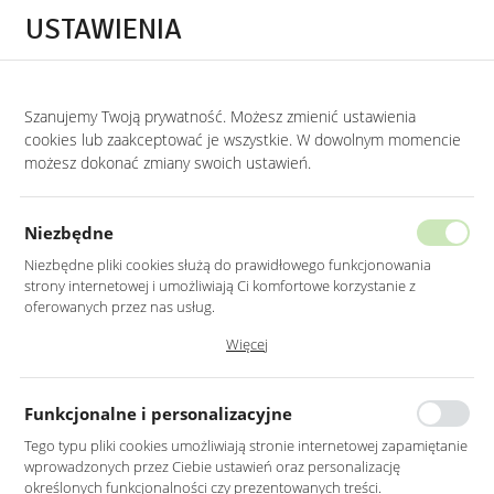
Przejdź do treści.
Przejdź do menu.
Przejdź do wyszukiwarki.
USTAWIENIA
0
Szanujemy Twoją prywatność. Możesz zmienić ustawienia
STRONA GŁÓWNA
LUSTRA
LUSTRA DO SALONU
cookies lub zaakceptować je wszystkie. W dowolnym momencie
możesz dokonać zmiany swoich ustawień.
LUSTRO OWALNE CZARNE RAMA
MDF 115X50CM
Niezbędne
Niezbędne pliki cookies służą do prawidłowego funkcjonowania
strony internetowej i umożliwiają Ci komfortowe korzystanie z
oferowanych przez nas usług.
Pliki cookies odpowiadają na podejmowane przez Ciebie działania w
Więcej
celu m.in. dostosowania Twoich ustawień preferencji prywatności,
logowania czy wypełniania formularzy. Dzięki plikom cookies strona, z
której korzystasz, może działać bez zakłóceń.
Funkcjonalne i personalizacyjne
Tego typu pliki cookies umożliwiają stronie internetowej zapamiętanie
wprowadzonych przez Ciebie ustawień oraz personalizację
określonych funkcjonalności czy prezentowanych treści.