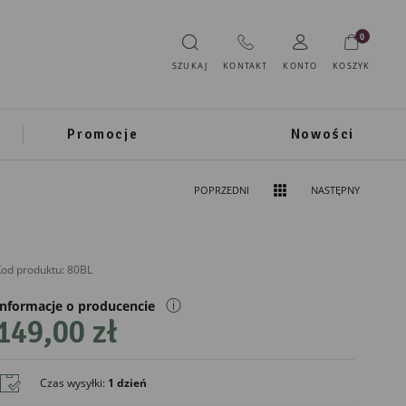
0
SZUKAJ
KONTAKT
KONTO
KOSZYK
Promocje
Nowości
POPRZEDNI
NASTĘPNY
od produktu:
80BL
ⓘ
Informacje o producencie
149,00 zł
IMPORTER
DekoracjeIrys.pl Paweł Ćwikliński
Czas wysyłki
:
1 dzień
726689468