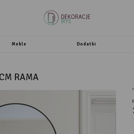
Meble
Dodatki
0CM RAMA
K
PRODUCENT
DekoracjeIrys.pl