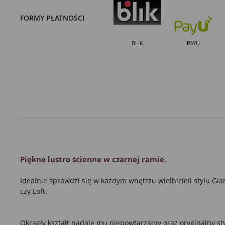
FORMY PŁATNOŚCI
BLIK
PAYU
Piękne
lustro
ścienne w
czarnej ramie
.
Idealnie sprawdzi się w każdym wnętrzu wielbicieli stylu
Gla
czy
Loft.
Okrągły kształt
nadaje mu niepowtarzalny oraz oryginalny sty