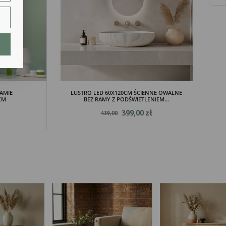
ie.
lają
AMIE
LUSTRO LED 60X120CM ŚCIENNE OWALNE
CM
BEZ RAMY Z PODŚWIETLENIEM...
399,00 zł
439,00
ch.