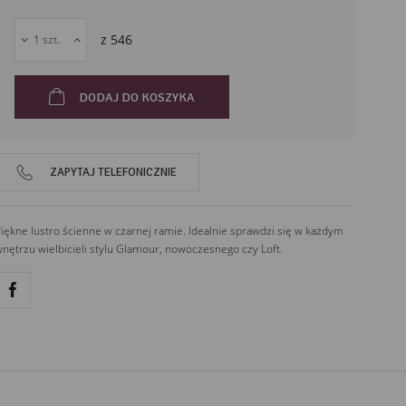
dekoracjeirysnet@gmail.com
Leśna 13
z
546
88-320
Łąkie
Polska
DODAJ DO KOSZYKA
ZAPYTAJ TELEFONICZNIE
iękne lustro ścienne w czarnej ramie. Idealnie sprawdzi się w każdym
nętrzu wielbicieli stylu Glamour, nowoczesnego czy Loft.