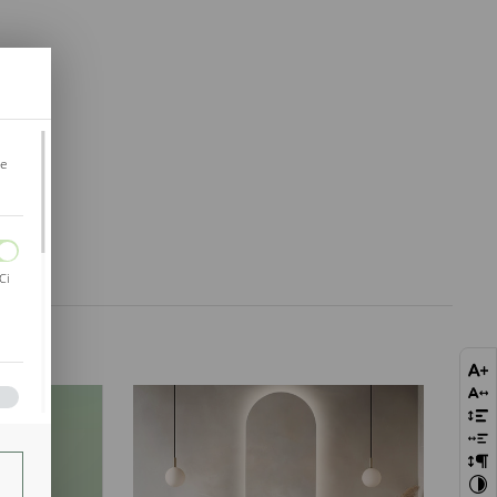
je
Ci
bie
szej