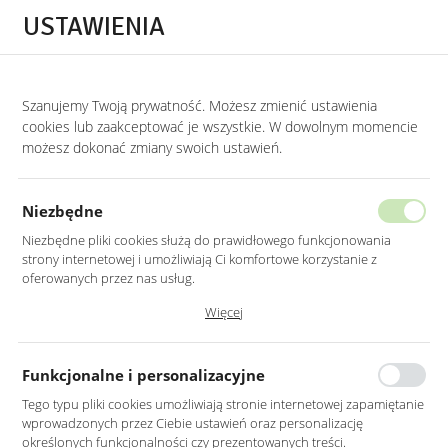
Przejdź do treści.
Przejdź do menu.
Przejdź do wyszukiwarki.
USTAWIENIA
0
Szanujemy Twoją prywatność. Możesz zmienić ustawienia
STRONA GŁÓWNA
LUSTRA
LUSTRA DO SALONU
cookies lub zaakceptować je wszystkie. W dowolnym momencie
możesz dokonać zmiany swoich ustawień.
CZARNE LUSTRO OKRĄGŁE 80CM
RAMA
Niezbędne
Niezbędne pliki cookies służą do prawidłowego funkcjonowania
strony internetowej i umożliwiają Ci komfortowe korzystanie z
oferowanych przez nas usług.
Pliki cookies odpowiadają na podejmowane przez Ciebie działania w
Więcej
celu m.in. dostosowania Twoich ustawień preferencji prywatności,
logowania czy wypełniania formularzy. Dzięki plikom cookies strona, z
której korzystasz, może działać bez zakłóceń.
Funkcjonalne i personalizacyjne
Tego typu pliki cookies umożliwiają stronie internetowej zapamiętanie
wprowadzonych przez Ciebie ustawień oraz personalizację
określonych funkcjonalności czy prezentowanych treści.