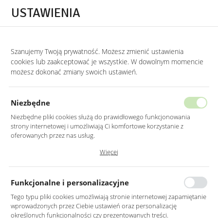
Przejdź do treści.
Przejdź do menu.
Przejdź do wyszukiwarki.
USTAWIENIA
0
Szanujemy Twoją prywatność. Możesz zmienić ustawienia
STRONA GŁÓWNA
LUSTRA
LUSTRA DO SALONU
cookies lub zaakceptować je wszystkie. W dowolnym momencie
możesz dokonać zmiany swoich ustawień.
CZARNE LUSTRO OKRĄGŁE 80CM
RAMA
Niezbędne
Niezbędne pliki cookies służą do prawidłowego funkcjonowania
strony internetowej i umożliwiają Ci komfortowe korzystanie z
oferowanych przez nas usług.
Pliki cookies odpowiadają na podejmowane przez Ciebie działania w
Więcej
celu m.in. dostosowania Twoich ustawień preferencji prywatności,
logowania czy wypełniania formularzy. Dzięki plikom cookies strona, z
której korzystasz, może działać bez zakłóceń.
Funkcjonalne i personalizacyjne
Tego typu pliki cookies umożliwiają stronie internetowej zapamiętanie
wprowadzonych przez Ciebie ustawień oraz personalizację
określonych funkcjonalności czy prezentowanych treści.