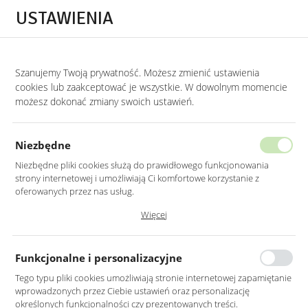
Przejdź do treści.
Przejdź do menu.
Przejdź do wyszukiwarki.
USTAWIENIA
0
Szanujemy Twoją prywatność. Możesz zmienić ustawienia
STRONA GŁÓWNA
LUSTRA
LUSTRA DO PRZEDPOKOJU
cookies lub zaakceptować je wszystkie. W dowolnym momencie
możesz dokonać zmiany swoich ustawień.
LUSTRO OKRĄGŁE 100CM
W CZARNEJ RAMIE PODŚWIETLONE
Niezbędne
LED
Niezbędne pliki cookies służą do prawidłowego funkcjonowania
strony internetowej i umożliwiają Ci komfortowe korzystanie z
oferowanych przez nas usług.
Pliki cookies odpowiadają na podejmowane przez Ciebie działania w
Więcej
celu m.in. dostosowania Twoich ustawień preferencji prywatności,
logowania czy wypełniania formularzy. Dzięki plikom cookies strona, z
której korzystasz, może działać bez zakłóceń.
Funkcjonalne i personalizacyjne
Tego typu pliki cookies umożliwiają stronie internetowej zapamiętanie
wprowadzonych przez Ciebie ustawień oraz personalizację
określonych funkcjonalności czy prezentowanych treści.