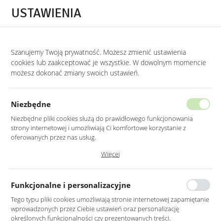
Przejdź do treści.
Przejdź do menu.
Przejdź do wyszukiwarki.
USTAWIENIA
0
Szanujemy Twoją prywatność. Możesz zmienić ustawienia
STRONA GŁÓWNA
LUSTRA
LUSTRA DO HOLU
cookies lub zaakceptować je wszystkie. W dowolnym momencie
możesz dokonać zmiany swoich ustawień.
LUSTRO LED 50X70CM ŚCIENNE
OWALNE BEZ RAMY
Niezbędne
Z PODŚWIETLENIEM
Niezbędne pliki cookies służą do prawidłowego funkcjonowania
strony internetowej i umożliwiają Ci komfortowe korzystanie z
oferowanych przez nas usług.
Pliki cookies odpowiadają na podejmowane przez Ciebie działania w
Więcej
celu m.in. dostosowania Twoich ustawień preferencji prywatności,
logowania czy wypełniania formularzy. Dzięki plikom cookies strona, z
której korzystasz, może działać bez zakłóceń.
Funkcjonalne i personalizacyjne
Tego typu pliki cookies umożliwiają stronie internetowej zapamiętanie
wprowadzonych przez Ciebie ustawień oraz personalizację
określonych funkcjonalności czy prezentowanych treści.