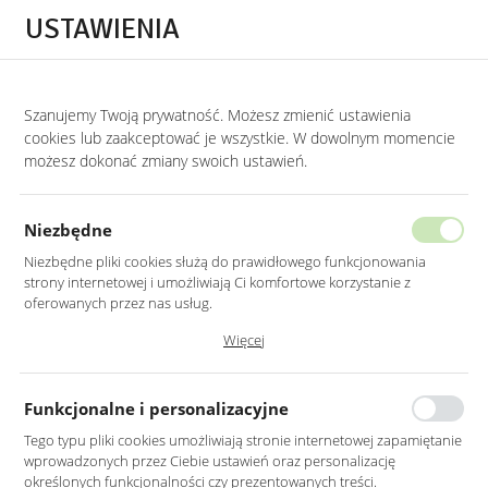
Przejdź do treści.
Przejdź do menu.
Przejdź do wyszukiwarki.
USTAWIENIA
0
Szanujemy Twoją prywatność. Możesz zmienić ustawienia
STRONA GŁÓWNA
LUSTRA
LUSTRA DEKORACYJNE
cookies lub zaakceptować je wszystkie. W dowolnym momencie
możesz dokonać zmiany swoich ustawień.
LUSTRO OWALNE SREBRNE RAMA
MDF LED Z PIASKOWANIEM
Niezbędne
40X105CM
Niezbędne pliki cookies służą do prawidłowego funkcjonowania
strony internetowej i umożliwiają Ci komfortowe korzystanie z
oferowanych przez nas usług.
Pliki cookies odpowiadają na podejmowane przez Ciebie działania w
Więcej
celu m.in. dostosowania Twoich ustawień preferencji prywatności,
logowania czy wypełniania formularzy. Dzięki plikom cookies strona, z
której korzystasz, może działać bez zakłóceń.
Funkcjonalne i personalizacyjne
Tego typu pliki cookies umożliwiają stronie internetowej zapamiętanie
wprowadzonych przez Ciebie ustawień oraz personalizację
określonych funkcjonalności czy prezentowanych treści.