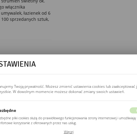
 strumień świetlny ok.
go włącznika
umywalek, łazienek od 6
 100 sprzedanych sztuk,
STAWIENIA
BARWA ŚWIATŁA
3000K / 4000K / 6500K
3000K.
ciepła, żółtawa.
Salon, sypialnia, strefa
relaksu.
anujemy Twoją prywatność. Możesz zmienić ustawienia cookies lub zaakceptować 
zystkie. W dowolnym momencie możesz dokonać zmiany swoich ustawień.
4000K.
neutralna, dzienna.
Łazienka, garderoba —
najlepsza do pielęgnacji.
ezbędne
6500K.
zimna,
zbędne pliki cookies służą do prawidłowego funkcjonowania strony internetowej i umożliwiają 
kontrastowa. Gabinet
fortowe korzystanie z oferowanych przez nas usług.
kosmetyczny, salon
fryzjerski.
ki cookies odpowiadają na podejmowane przez Ciebie działania w celu m.in. dostosowania
Więcej
ich ustawień preferencji prywatności, logowania czy wypełniania formularzy. Dzięki plikom