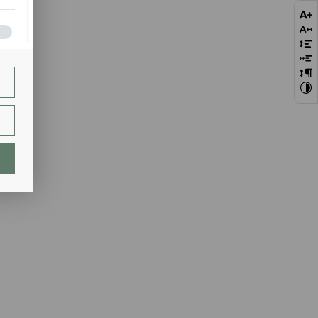
bie
szej
ie.
lają
ch.