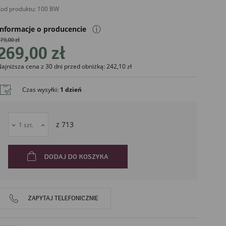
od produktu:
100 BW
ⓘ
Informacje o producencie
79,00 zł
269,00 zł
ajniższa cena z 30 dni przed obniżką: 242,10 zł
liński
Czas wysyłki
:
1 dzień
z
713
DODAJ DO KOSZYKA
ZAPYTAJ TELEFONICZNIE