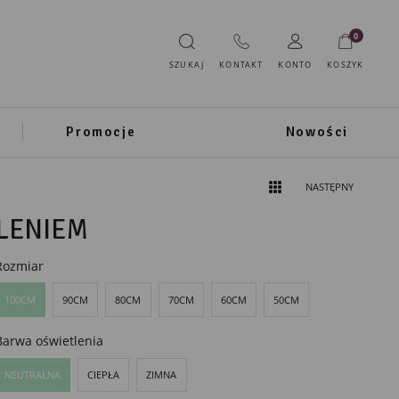
0
SZUKAJ
KONTAKT
KONTO
KOSZYK
Promocje
Nowości
NASTĘPNY
LENIEM
Rozmiar
100CM
90CM
80CM
70CM
60CM
50CM
Barwa oświetlenia
NEUTRALNA
CIEPŁA
ZIMNA