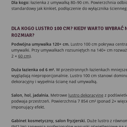
Dla kogo:
łazienka z umywalką 80–90 cm. Powierzchnia odbi
standardowy jak kinkiet, podłączenie do wyłącznika ścienneg
DLA KOGO LUSTRO 100 CM? KIEDY WARTO WYBRAĆ 
ROZMIAR?
Podwójna umywalka 120+ cm.
Lustro 100 cm pokrywa centra
umywalki. Przy umywalkach rozsuniętych na 140+ cm rozważ 
2 ×
60 cm
).
Duża łazienka od 6 m².
W przestronnych łazienkach mniejsze
wyglądają nieproporcjonalnie. Lustro 100 cm stanowi domin
dekoracyjny i wypełnia ścianę nad umywalką.
Salon, hol, jadalnia.
Metrowe
lustro dekoracyjne
z podświetl
podwaja przestrzeń. Powierzchnia 7 854 cm² (ponad 2× więc
imponujący efekt.
Gabinet kosmetyczny, salon fryzjerski.
Duże lustro z równo
(942 lm) zapewnia profesjonalne warunki oświetleniowe na 