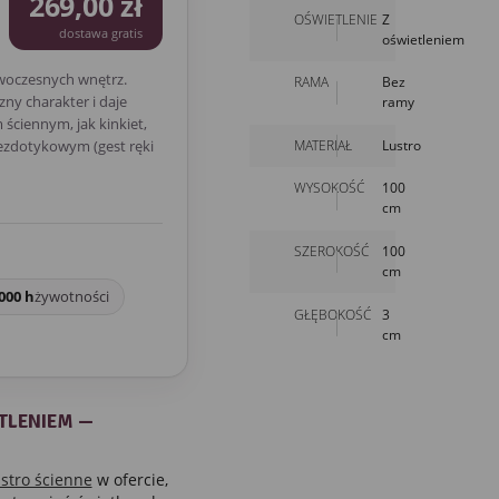
269,00 zł
OŚWIETLENIE
Z
dostawa gratis
oświetleniem
woczesnych wnętrz.
RAMA
Bez
ny charakter i daje
ramy
ściennym, jak kinkiet,
MATERIAŁ
Lustro
bezdotykowym (gest ręki
WYSOKOŚĆ
100
cm
SZEROKOŚĆ
100
cm
000 h
żywotności
GŁĘBOKOŚĆ
3
cm
TLENIEM —
ustro ścienne
w ofercie,