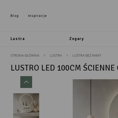
Przejdź do treści.
Przejdź do menu.
Przejdź do wyszukiwarki.
Blog
Inspiracje
Lustra
Zegary
STRONA GŁÓWNA
LUSTRA
LUSTRA BEZ RAMY
LUSTRO LED 100CM ŚCIENNE