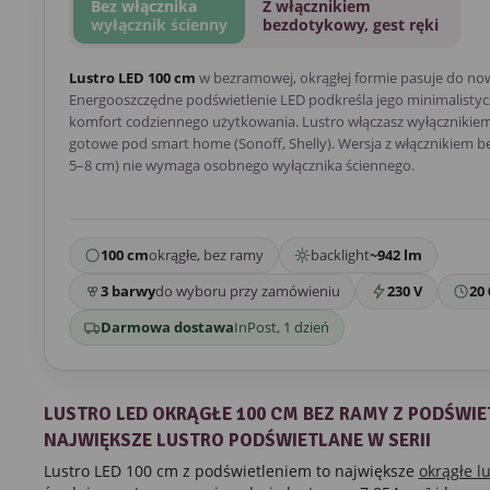
Bez włącznika
Z włącznikiem
wyłącznik ścienny
bezdotykowy, gest ręki
Lustro LED 100 cm
w bezramowej, okrągłej formie pasuje do no
Energooszczędne podświetlenie LED podkreśla jego minimalistycz
komfort codziennego użytkowania. Lustro włączasz wyłącznikiem 
gotowe pod smart home (Sonoff, Shelly). Wersja z włącznikiem 
5–8 cm) nie wymaga osobnego wyłącznika ściennego.
100 cm
okrągłe, bez ramy
backlight
~942 lm
3 barwy
do wyboru przy zamówieniu
230 V
20 
Darmowa dostawa
InPost, 1 dzień
LUSTRO LED OKRĄGŁE 100 CM BEZ RAMY Z PODŚWIE
NAJWIĘKSZE LUSTRO PODŚWIETLANE W SERII
Lustro LED 100 cm z podświetleniem to największe
okrągłe l