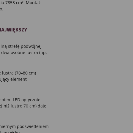
cia 7853 cm². Montaż
o.
NAJWIĘKSZY
lną strefę podwójnej
dwa osobne lustra (np.
 lustra (70–80 cm)
ujący element
eniem LED optycznie
ej niż
lustro 70 cm
) daje
miernym podświetleniem
stanowisku.