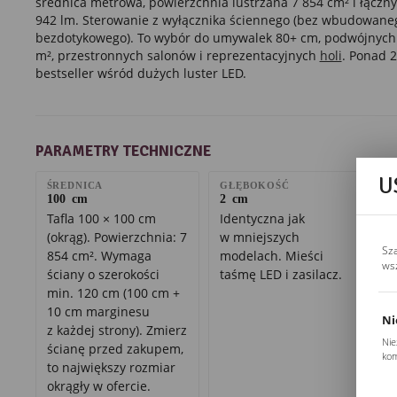
średnica metrowa, powierzchnia lustrzana 7 854 cm² i łączny
942 lm. Sterowanie z wyłącznika ściennego (bez wbudowane
bezdotykowego). To wybór do umywalek 80+ cm, podwójnych 
m², przestronnych salonów i reprezentacyjnych
holi
. Ponad 2
bestseller wśród dużych luster LED.
PARAMETRY TECHNICZNE
U
ŚREDNICA
GŁĘBOKOŚĆ
100 cm
2 cm
Tafla 100 × 100 cm
Identyczna jak
(okrąg). Powierzchnia: 7
w mniejszych
Sz
854 cm². Wymaga
modelach. Mieści
ws
ściany o szerokości
taśmę LED i zasilacz.
min. 120 cm (100 cm +
10 cm marginesu
Ni
z każdej strony). Zmierz
Nie
ścianę przed zakupem,
kom
to największy rozmiar
Pli
okrągły w ofercie.
Two