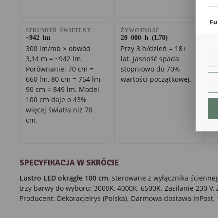
coo
Fu
STRUMIEŃ ŚWIETLNY
ŻYWOTNOŚĆ
Teg
~942 lm
20 000 h (L70)
ust
300 lm/mb × obwód
Przy 3 h/dzień = 18+
Dzi
3,14 m = ~942 lm.
lat. Jasność spada
str
fun
Porównanie: 70 cm =
stopniowo do 70%
660 lm, 80 cm = 754 lm,
wartości początkowej.
An
90 cm = 849 lm. Model
Ana
100 cm daje o 43%
Coo
więcej światła niż 70
int
cm.
nam
uży
zgo
R
Dzi
SPECYFIKACJA W SKRÓCIE
str
Pro
Lustro LED okrągłe 100 cm.
sterowane z wyłącznika ścienneg
Two
trzy barwy do wyboru: 3000K, 4000K, 6500K. Zasilanie 230 V,
pro
par
Producent: DekoracjeIrys (Polska). Darmowa dostawa InPost, 
pre