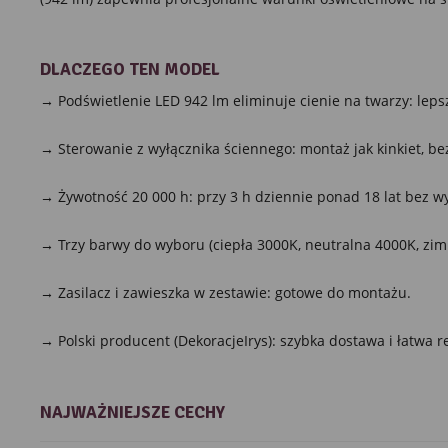
DLACZEGO TEN MODEL
→ Podświetlenie LED 942 lm eliminuje cienie na twarzy: lepsz
→ Sterowanie z wyłącznika ściennego: montaż jak kinkiet, bez
→ Żywotność 20 000 h: przy 3 h dziennie ponad 18 lat bez w
→ Trzy barwy do wyboru (ciepła 3000K, neutralna 4000K, zim
→ Zasilacz i zawieszka w zestawie: gotowe do montażu.
→ Polski producent (DekoracjeIrys): szybka dostawa i łatwa r
NAJWAŻNIEJSZE CECHY