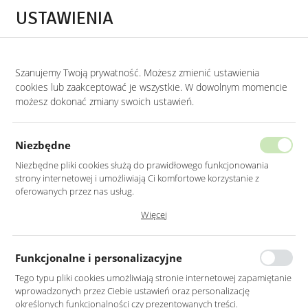
Przejdź do treści.
Przejdź do menu.
Przejdź do wyszukiwarki.
USTAWIENIA
0
STRONA GŁÓWNA
MEBLE
KRZESŁA
Szanujemy Twoją prywatność. Możesz zmienić ustawienia
cookies lub zaakceptować je wszystkie. W dowolnym momencie
Krzesła
możesz dokonać zmiany swoich ustawień.
KATEGORIE
SORTUJ
FILTRUJ
Niezbędne
Niezbędne pliki cookies służą do prawidłowego funkcjonowania
strony internetowej i umożliwiają Ci komfortowe korzystanie z
oferowanych przez nas usług.
Nie znaleziono produktów w tej kategorii:
Pliki cookies odpowiadają na podejmowane przez Ciebie działania w
Więcej
Proszę wybrać inną kategorię.
celu m.in. dostosowania Twoich ustawień preferencji prywatności,
logowania czy wypełniania formularzy. Dzięki plikom cookies strona, z
której korzystasz, może działać bez zakłóceń.
Funkcjonalne i personalizacyjne
Tego typu pliki cookies umożliwiają stronie internetowej zapamiętanie
wprowadzonych przez Ciebie ustawień oraz personalizację
określonych funkcjonalności czy prezentowanych treści.