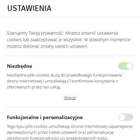
Przejdź do treści.
Przejdź do menu.
Przejdź do wyszukiwarki.
USTAWIENIA
0
Szanujemy Twoją prywatność. Możesz zmienić ustawienia
cookies lub zaakceptować je wszystkie. W dowolnym momencie
możesz dokonać zmiany swoich ustawień.
Niezbędne
Niezbędne pliki cookies służą do prawidłowego funkcjonowania
strony internetowej i umożliwiają Ci komfortowe korzystanie z
oferowanych przez nas usług.
Pliki cookies odpowiadają na podejmowane przez Ciebie działania w
Więcej
celu m.in. dostosowania Twoich ustawień preferencji prywatności,
logowania czy wypełniania formularzy. Dzięki plikom cookies strona, z
której korzystasz, może działać bez zakłóceń.
Funkcjonalne i personalizacyjne
ELEGANCKIE
Tego typu pliki cookies umożliwiają stronie internetowej zapamiętanie
Lustra Łazienkowe
wprowadzonych przez Ciebie ustawień oraz personalizację
określonych funkcjonalności czy prezentowanych treści.
FUNKCJONALNA ESTETYKA