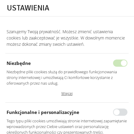
Przejdź do treści.
Przejdź do menu.
Przejdź do wyszukiwarki.
USTAWIENIA
0
Szanujemy Twoją prywatność. Możesz zmienić ustawienia
cookies lub zaakceptować je wszystkie. W dowolnym momencie
możesz dokonać zmiany swoich ustawień.
Niezbędne
Niezbędne pliki cookies służą do prawidłowego funkcjonowania
strony internetowej i umożliwiają Ci komfortowe korzystanie z
oferowanych przez nas usług.
Pliki cookies odpowiadają na podejmowane przez Ciebie działania w
Więcej
celu m.in. dostosowania Twoich ustawień preferencji prywatności,
logowania czy wypełniania formularzy. Dzięki plikom cookies strona, z
której korzystasz, może działać bez zakłóceń.
Funkcjonalne i personalizacyjne
ELEGANCKIE
STYLOWE
Tego typu pliki cookies umożliwiają stronie internetowej zapamiętanie
Lustra Łazienkowe
Lustra Owalne
wprowadzonych przez Ciebie ustawień oraz personalizację
określonych funkcjonalności czy prezentowanych treści.
FUNKCJONALNA ESTETYKA
MIĘKKOŚĆ FORMY