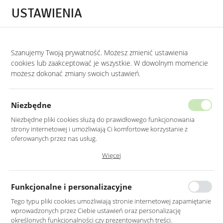
Przejdź do treści.
Przejdź do menu.
Przejdź do wyszukiwarki.
USTAWIENIA
0
Szanujemy Twoją prywatność. Możesz zmienić ustawienia
cookies lub zaakceptować je wszystkie. W dowolnym momencie
możesz dokonać zmiany swoich ustawień.
Niezbędne
Niezbędne pliki cookies służą do prawidłowego funkcjonowania
strony internetowej i umożliwiają Ci komfortowe korzystanie z
oferowanych przez nas usług.
Pliki cookies odpowiadają na podejmowane przez Ciebie działania w
Więcej
celu m.in. dostosowania Twoich ustawień preferencji prywatności,
logowania czy wypełniania formularzy. Dzięki plikom cookies strona, z
której korzystasz, może działać bez zakłóceń.
Funkcjonalne i personalizacyjne
ELEGANCKIE
STYLOWE
Tego typu pliki cookies umożliwiają stronie internetowej zapamiętanie
Lustra Łazienkowe
Lustra Owalne
wprowadzonych przez Ciebie ustawień oraz personalizację
określonych funkcjonalności czy prezentowanych treści.
FUNKCJONALNA ESTETYKA
MIĘKKOŚĆ FORMY