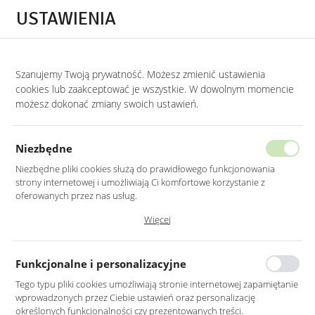
Przejdź do treści.
Przejdź do menu.
Przejdź do wyszukiwarki.
USTAWIENIA
0
Szanujemy Twoją prywatność. Możesz zmienić ustawienia
cookies lub zaakceptować je wszystkie. W dowolnym momencie
możesz dokonać zmiany swoich ustawień.
Niezbędne
Niezbędne pliki cookies służą do prawidłowego funkcjonowania
strony internetowej i umożliwiają Ci komfortowe korzystanie z
oferowanych przez nas usług.
Pliki cookies odpowiadają na podejmowane przez Ciebie działania w
Więcej
celu m.in. dostosowania Twoich ustawień preferencji prywatności,
logowania czy wypełniania formularzy. Dzięki plikom cookies strona, z
której korzystasz, może działać bez zakłóceń.
Funkcjonalne i personalizacyjne
ELEGANCKIE
Tego typu pliki cookies umożliwiają stronie internetowej zapamiętanie
Lustra Łazienkowe
wprowadzonych przez Ciebie ustawień oraz personalizację
określonych funkcjonalności czy prezentowanych treści.
FUNKCJONALNA ESTETYKA