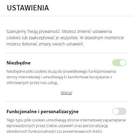
Przejdź do treści.
Przejdź do menu.
Przejdź do wyszukiwarki.
USTAWIENIA
0
Szanujemy Twoją prywatność. Możesz zmienić ustawienia
cookies lub zaakceptować je wszystkie. W dowolnym momencie
możesz dokonać zmiany swoich ustawień.
Niezbędne
Niezbędne pliki cookies służą do prawidłowego funkcjonowania
strony internetowej i umożliwiają Ci komfortowe korzystanie z
oferowanych przez nas usług.
Pliki cookies odpowiadają na podejmowane przez Ciebie działania w
Więcej
celu m.in. dostosowania Twoich ustawień preferencji prywatności,
logowania czy wypełniania formularzy. Dzięki plikom cookies strona, z
której korzystasz, może działać bez zakłóceń.
Funkcjonalne i personalizacyjne
ELEGANCKIE
Tego typu pliki cookies umożliwiają stronie internetowej zapamiętanie
Lustra Łazienkowe
wprowadzonych przez Ciebie ustawień oraz personalizację
określonych funkcjonalności czy prezentowanych treści.
FUNKCJONALNA ESTETYKA